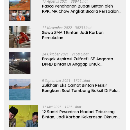
17 Agustus 2021
3894 Lihat
Pasca Penahanan Bupati Bintan oleh
KPK, MR Chow Angkat Bicara Persoalan
Bauksit Beberapa Tahun Yang Silam
11 November 2022
3023 Lihat
Siswa SMA 1 Bintan Jadi Korban
Pemukulan
24 Oktober 2021
2168 Lihat
Proyek Aspirasi Zulfaefi. SE Anggota
DPRD Bintan Di Anggap Untuk
Kepentingan Pribadi
9 September 2021
1796 Lihat
Zulkhairi Eks Camat Bintan Pesisir
Bungkam Soal Tambang Boksit Di Pulau
Malin, Kejati Kepri : Kita Akan Lakukan
Pengecekan
31 Mei 2025
1785 Lihat
12 Santri Pesantren Madani Tebuireng
Bintan, Jadi Korban Kekerasan Oknum
Ustad