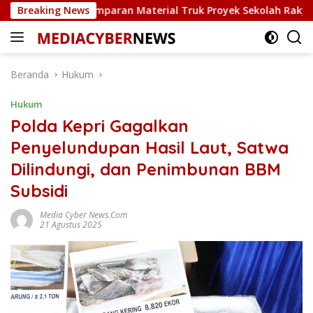
Langsung
Terkena Lemparan Material Truk Proyek Sekolah Rakyat di Sag
Breaking News
ke
konten
Beranda
Hukum
Hukum
Polda Kepri Gagalkan
Penyelundupan Hasil Laut, Satwa
Dilindungi, dan Penimbunan BBM
Subsidi
Media Cyber News.Com
21 Agustus 2025