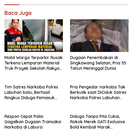
Baca Juga
Mobil Warga Terparkir Rusak
Dugaan Penembakan di
Terkena Lemparan Material
Singkawang Selatan, Pria 55
Truk Proyek Sekolah Rakyat
Tahun Meninggal Dunia
di Sagatani, Warga Keluhkan
Pengemudi Ugal-ugalan
Tim Satres Narkoba Polres
Pria Pengedar narkoba Tak
Labuhan batu, Berhasil
Berkutik saat DiCiduk Satres
Ringkus Diduga Pemasuk
Narkoba Polres Labuhan
Sabu di Marbau Labura
batu Selatan
Respon Cepat Polisi
Diduga Tanpa Pita Cukai,
Gagalkan Dugaan Transaksi
Rokok Merek GATI Exclusive
Narkoba di Labura
Bold Kembali Marak
Berkeliling di Kalbar