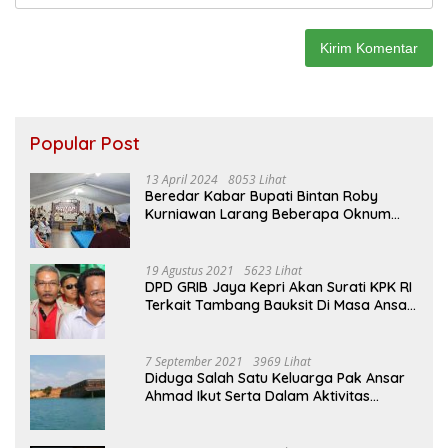
Popular Post
13 April 2024
8053 Lihat
Beredar Kabar Bupati Bintan Roby
Kurniawan Larang Beberapa Oknum
ASN Datang Ke Acara Open House Apri
Sujadi
19 Agustus 2021
5623 Lihat
DPD GRIB Jaya Kepri Akan Surati KPK RI
Terkait Tambang Bauksit Di Masa Ansar
Ahmad Menjabat Bupati Bintan
7 September 2021
3969 Lihat
Diduga Salah Satu Keluarga Pak Ansar
Ahmad Ikut Serta Dalam Aktivitas
Penambangan Boksit Ilegal Di Bintan