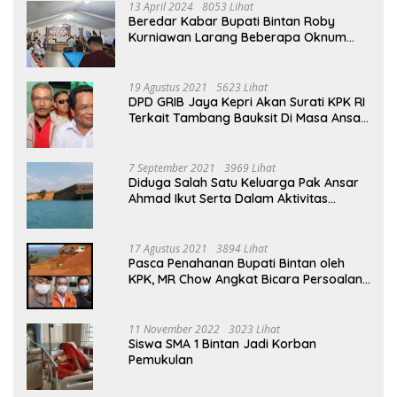
13 April 2024
8053 Lihat
Beredar Kabar Bupati Bintan Roby
Kurniawan Larang Beberapa Oknum
ASN Datang Ke Acara Open House Apri
Sujadi
19 Agustus 2021
5623 Lihat
DPD GRIB Jaya Kepri Akan Surati KPK RI
Terkait Tambang Bauksit Di Masa Ansar
Ahmad Menjabat Bupati Bintan
7 September 2021
3969 Lihat
Diduga Salah Satu Keluarga Pak Ansar
Ahmad Ikut Serta Dalam Aktivitas
Penambangan Boksit Ilegal Di Bintan
17 Agustus 2021
3894 Lihat
Pasca Penahanan Bupati Bintan oleh
KPK, MR Chow Angkat Bicara Persoalan
Bauksit Beberapa Tahun Yang Silam
11 November 2022
3023 Lihat
Siswa SMA 1 Bintan Jadi Korban
Pemukulan