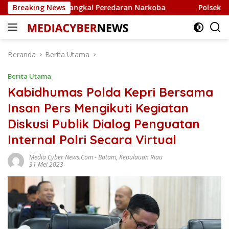
Langsung
 untuk Tangkal Peredaran Narkoba
Breaking News
Polsek Bintan Timur 
ke
konten
Beranda
Berita Utama
Berita Utama
Kabidhumas Polda Kepri Bersama
Insan Pers Mengikuti Kegiatan
Diskusi Publik Dialog Penguatan
Internal Polri Secara Virtual
Media Cyber News.Com
-
Batam
,
Kepulauan Riau
31 Mei 2023