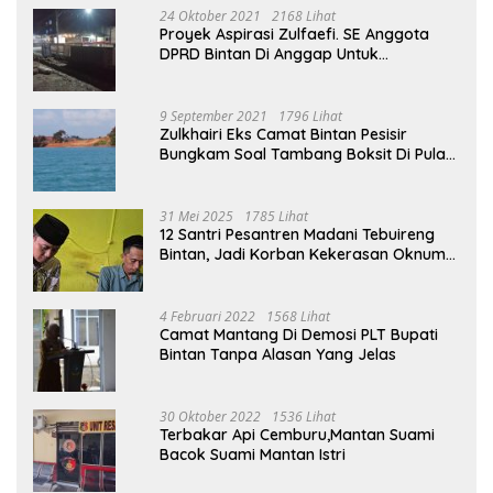
24 Oktober 2021
2168 Lihat
Proyek Aspirasi Zulfaefi. SE Anggota
DPRD Bintan Di Anggap Untuk
Kepentingan Pribadi
9 September 2021
1796 Lihat
Zulkhairi Eks Camat Bintan Pesisir
Bungkam Soal Tambang Boksit Di Pulau
Malin, Kejati Kepri : Kita Akan Lakukan
Pengecekan
31 Mei 2025
1785 Lihat
12 Santri Pesantren Madani Tebuireng
Bintan, Jadi Korban Kekerasan Oknum
Ustad
4 Februari 2022
1568 Lihat
Camat Mantang Di Demosi PLT Bupati
Bintan Tanpa Alasan Yang Jelas
30 Oktober 2022
1536 Lihat
Terbakar Api Cemburu,Mantan Suami
Bacok Suami Mantan Istri