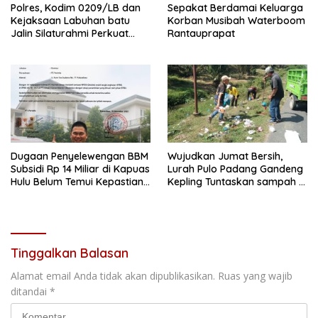
Polres, Kodim 0209/LB dan
Sepakat Berdamai Keluarga
Kejaksaan Labuhan batu
Korban Musibah Waterboom
Jalin Silaturahmi Perkuat
Rantauprapat
sinergitas
Dugaan Penyelewengan BBM
Wujudkan Jumat Bersih,
Subsidi Rp 14 Miliar di Kapuas
Lurah Pulo Padang Gandeng
Hulu Belum Temui Kepastian
Kepling Tuntaskan sampah di
Hukum,
seputaran jalan Pulo padang
Tinggalkan Balasan
Alamat email Anda tidak akan dipublikasikan.
Ruas yang wajib
ditandai
*