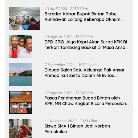
13 April 2024
8053 Lihat
Beredar Kabar Bupati Bintan Roby
Kurniawan Larang Beberapa Oknum
ASN Datang Ke Acara Open House Apri
Sujadi
19 Agustus 2021
5623 Lihat
DPD GRIB Jaya Kepri Akan Surati KPK RI
Terkait Tambang Bauksit Di Masa Ansar
Ahmad Menjabat Bupati Bintan
7 September 2021
3970 Lihat
Diduga Salah Satu Keluarga Pak Ansar
Ahmad Ikut Serta Dalam Aktivitas
Penambangan Boksit Ilegal Di Bintan
17 Agustus 2021
3894 Lihat
Pasca Penahanan Bupati Bintan oleh
KPK, MR Chow Angkat Bicara Persoalan
Bauksit Beberapa Tahun Yang Silam
11 November 2022
3023 Lihat
Siswa SMA 1 Bintan Jadi Korban
Pemukulan