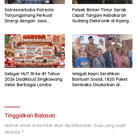
Satresnarkoba Polresta
Polsek Bintan Timur Gerak
Tanjungpinang Perkuat
Cepat Tangani Kebakaran
Sinergi dengan Jasa
Gudang Elektronik di Kijang
Ekspedisi untuk Tangkal
Kota, Kerugian Capai Rp300
Peredaran Narkoba
Juta
Gebyar HUT RI ke-81 Tahun
Wagub Kepri Serahkan
2026 Disdikbud Singkawang
Bantuan Sosial, 1.820 Paket
Gelar Berbagai Lomba
Sembako Disalurkan di
Tanjungpinang
Tinggalkan Balasan
Alamat email Anda tidak akan dipublikasikan.
Ruas yang wajib
ditandai
*