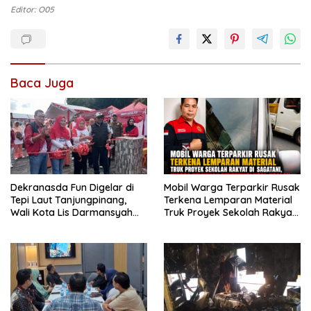
Editor: O05
Baca Juga
Dekranasda Fun Digelar di
Mobil Warga Terparkir Rusak
Tepi Laut Tanjungpinang,
Terkena Lemparan Material
Wali Kota Lis Darmansyah
Truk Proyek Sekolah Rakyat
Dorong UMKM dan Ekonomi
di Sagatani, Warga Keluhkan
Kreatif
Pengemudi Ugal-ugalan