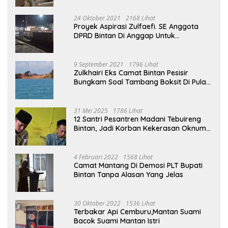
24 Oktober 2021
2168 Lihat
Proyek Aspirasi Zulfaefi. SE Anggota
DPRD Bintan Di Anggap Untuk
Kepentingan Pribadi
9 September 2021
1796 Lihat
Zulkhairi Eks Camat Bintan Pesisir
Bungkam Soal Tambang Boksit Di Pulau
Malin, Kejati Kepri : Kita Akan Lakukan
Pengecekan
31 Mei 2025
1786 Lihat
12 Santri Pesantren Madani Tebuireng
Bintan, Jadi Korban Kekerasan Oknum
Ustad
4 Februari 2022
1568 Lihat
Camat Mantang Di Demosi PLT Bupati
Bintan Tanpa Alasan Yang Jelas
30 Oktober 2022
1536 Lihat
Terbakar Api Cemburu,Mantan Suami
Bacok Suami Mantan Istri