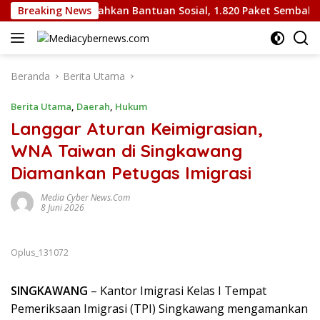
Langsung
b Kepri Serahkan Bantuan Sosial, 1.820 Paket Sembako Disalu
Breaking News
ke
konten
Beranda
Berita Utama
Berita Utama
,
Daerah
,
Hukum
Langgar Aturan Keimigrasian,
WNA Taiwan di Singkawang
Diamankan Petugas Imigrasi
Media Cyber News.Com
8 Juni 2026
Oplus_131072
SINGKAWANG
– Kantor Imigrasi Kelas I Tempat
Pemeriksaan Imigrasi (TPI) Singkawang mengamankan