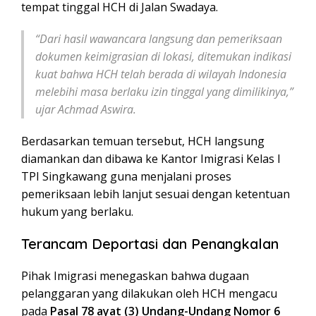
tempat tinggal HCH di Jalan Swadaya.
“Dari hasil wawancara langsung dan pemeriksaan
dokumen keimigrasian di lokasi, ditemukan indikasi
kuat bahwa HCH telah berada di wilayah Indonesia
melebihi masa berlaku izin tinggal yang dimilikinya,”
ujar Achmad Aswira.
Berdasarkan temuan tersebut, HCH langsung
diamankan dan dibawa ke Kantor Imigrasi Kelas I
TPI Singkawang guna menjalani proses
pemeriksaan lebih lanjut sesuai dengan ketentuan
hukum yang berlaku.
Terancam Deportasi dan Penangkalan
Pihak Imigrasi menegaskan bahwa dugaan
pelanggaran yang dilakukan oleh HCH mengacu
pada
Pasal 78 ayat (3) Undang-Undang Nomor 6