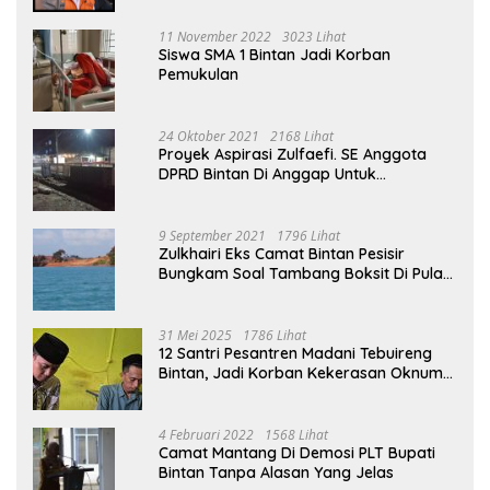
11 November 2022
3023 Lihat
Siswa SMA 1 Bintan Jadi Korban
Pemukulan
24 Oktober 2021
2168 Lihat
Proyek Aspirasi Zulfaefi. SE Anggota
DPRD Bintan Di Anggap Untuk
Kepentingan Pribadi
9 September 2021
1796 Lihat
Zulkhairi Eks Camat Bintan Pesisir
Bungkam Soal Tambang Boksit Di Pulau
Malin, Kejati Kepri : Kita Akan Lakukan
Pengecekan
31 Mei 2025
1786 Lihat
12 Santri Pesantren Madani Tebuireng
Bintan, Jadi Korban Kekerasan Oknum
Ustad
4 Februari 2022
1568 Lihat
Camat Mantang Di Demosi PLT Bupati
Bintan Tanpa Alasan Yang Jelas