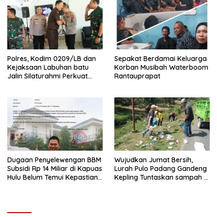
Polres, Kodim 0209/LB dan
Sepakat Berdamai Keluarga
Kejaksaan Labuhan batu
Korban Musibah Waterboom
Jalin Silaturahmi Perkuat
Rantauprapat
sinergitas
Dugaan Penyelewengan BBM
Wujudkan Jumat Bersih,
Subsidi Rp 14 Miliar di Kapuas
Lurah Pulo Padang Gandeng
Hulu Belum Temui Kepastian
Kepling Tuntaskan sampah di
Hukum,
seputaran jalan Pulo padang