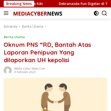
Langsung
aringannya Kiki
Breaking News
Dekranasda Fun Digelar di Tepi Laut 
ke
konten
Beranda
Berita Utama
Berita Utama
Oknum PNS “RD, Bantah Atas
Laporan Penipuan Yang
dilaporkan UH kepolisi
Media Cyber News.Com
9 Februari 2023