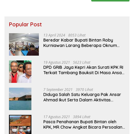
Popular Post
13 April 2024
8053 Lihat
Beredar Kabar Bupati Bintan Roby
Kurniawan Larang Beberapa Oknum
ASN Datang Ke Acara Open House Apri
Sujadi
19 Agustus 2021
5623 Lihat
DPD GRIB Jaya Kepri Akan Surati KPK RI
Terkait Tambang Bauksit Di Masa Ansar
Ahmad Menjabat Bupati Bintan
7 September 2021
3970 Lihat
Diduga Salah Satu Keluarga Pak Ansar
Ahmad Ikut Serta Dalam Aktivitas
Penambangan Boksit Ilegal Di Bintan
17 Agustus 2021
3894 Lihat
Pasca Penahanan Bupati Bintan oleh
KPK, MR Chow Angkat Bicara Persoalan
Bauksit Beberapa Tahun Yang Silam