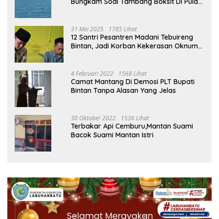
Bungkam Soal Tambang Boksit Di Pulau
Malin, Kejati Kepri : Kita Akan Lakukan
Pengecekan
31 Mei 2025
1785 Lihat
12 Santri Pesantren Madani Tebuireng
Bintan, Jadi Korban Kekerasan Oknum
Ustad
4 Februari 2022
1568 Lihat
Camat Mantang Di Demosi PLT Bupati
Bintan Tanpa Alasan Yang Jelas
30 Oktober 2022
1536 Lihat
Terbakar Api Cemburu,Mantan Suami
Bacok Suami Mantan Istri