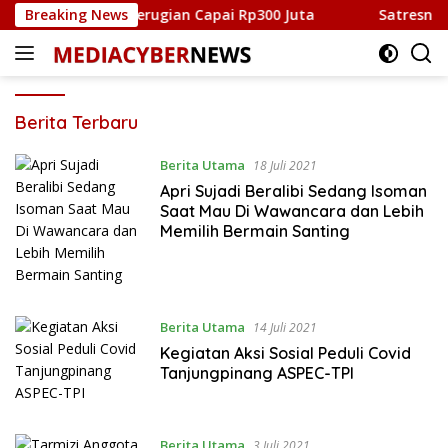
Langsung
ng Kota, Kerugian Capai Rp300 Juta
Breaking News
Satresnarkoba Pol
ke
konten
Mediacybernews.com
Berita Terbaru
Berita Utama
18 Juli 2021
Apri Sujadi Beralibi Sedang Isoman
Saat Mau Di Wawancara dan Lebih
Memilih Bermain Santing
Berita Utama
14 Juli 2021
Kegiatan Aksi Sosial Peduli Covid
Tanjungpinang ASPEC-TPI
Berita Utama
3 Juli 2021