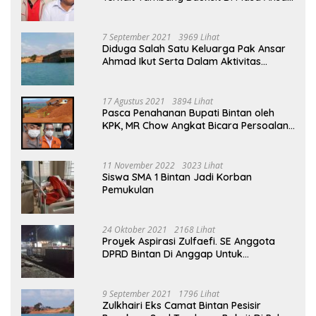
Ahmad Menjabat Bupati Bintan
7 September 2021
3969 Lihat
Diduga Salah Satu Keluarga Pak Ansar
Ahmad Ikut Serta Dalam Aktivitas
Penambangan Boksit Ilegal Di Bintan
17 Agustus 2021
3894 Lihat
Pasca Penahanan Bupati Bintan oleh
KPK, MR Chow Angkat Bicara Persoalan
Bauksit Beberapa Tahun Yang Silam
11 November 2022
3023 Lihat
Siswa SMA 1 Bintan Jadi Korban
Pemukulan
24 Oktober 2021
2168 Lihat
Proyek Aspirasi Zulfaefi. SE Anggota
DPRD Bintan Di Anggap Untuk
Kepentingan Pribadi
9 September 2021
1796 Lihat
Zulkhairi Eks Camat Bintan Pesisir