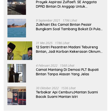
Proyek Aspirasi Zulfaefi. SE Anggota
DPRD Bintan Di Anggap Untuk
Kepentingan Pribadi
9 September 2021
1796 Lihat
Zulkhairi Eks Camat Bintan Pesisir
Bungkam Soal Tambang Boksit Di Pulau
Malin, Kejati Kepri : Kita Akan Lakukan
Pengecekan
31 Mei 2025
1786 Lihat
12 Santri Pesantren Madani Tebuireng
Bintan, Jadi Korban Kekerasan Oknum
Ustad
4 Februari 2022
1568 Lihat
Camat Mantang Di Demosi PLT Bupati
Bintan Tanpa Alasan Yang Jelas
30 Oktober 2022
1536 Lihat
Terbakar Api Cemburu,Mantan Suami
Bacok Suami Mantan Istri