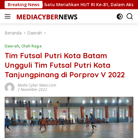
Langsung
en Labuhan batu Meriahkan HUT RI Ke-81, Dalam Aksi Turnamen
Breaking News
ke
konten
Beranda
Daerah
Daerah
,
Olah Raga
Tim Futsal Putri Kota Batam
Ungguli Tim Futsal Putri Kota
Tanjungpinang di Porprov V 2022
Media Cyber News.Com
2 November 2022