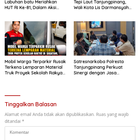
Labuhan batu Meriahkan
Tepi Laut Tanjungpinang,
HUT RI Ke-81, Dalam Aksi
Wali Kota Lis Darmansyah
Turnamen Catur Pererat
Dorong UMKM dan Ekonomi
silaturahmi Bersama Rekan
Kreatif
Pers
Mobil Warga Terparkir Rusak
Satresnarkoba Polresta
Terkena Lemparan Material
Tanjungpinang Perkuat
Truk Proyek Sekolah Rakyat
Sinergi dengan Jasa
di Sagatani, Warga Keluhkan
Ekspedisi untuk Tangkal
Pengemudi Ugal-ugalan
Peredaran Narkoba
Tinggalkan Balasan
Alamat email Anda tidak akan dipublikasikan.
Ruas yang wajib
ditandai
*