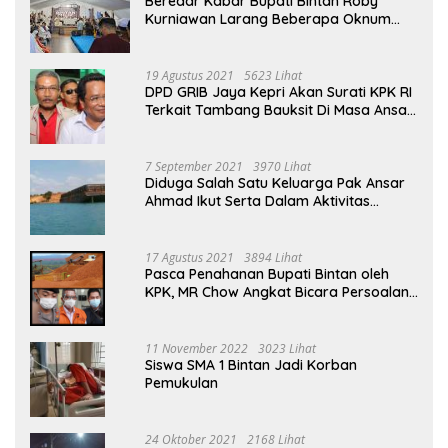
Beredar Kabar Bupati Bintan Roby
Kurniawan Larang Beberapa Oknum
ASN Datang Ke Acara Open House Apri
Sujadi
19 Agustus 2021
5623 Lihat
DPD GRIB Jaya Kepri Akan Surati KPK RI
Terkait Tambang Bauksit Di Masa Ansar
Ahmad Menjabat Bupati Bintan
7 September 2021
3970 Lihat
Diduga Salah Satu Keluarga Pak Ansar
Ahmad Ikut Serta Dalam Aktivitas
Penambangan Boksit Ilegal Di Bintan
17 Agustus 2021
3894 Lihat
Pasca Penahanan Bupati Bintan oleh
KPK, MR Chow Angkat Bicara Persoalan
Bauksit Beberapa Tahun Yang Silam
11 November 2022
3023 Lihat
Siswa SMA 1 Bintan Jadi Korban
Pemukulan
24 Oktober 2021
2168 Lihat