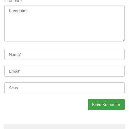
ditandai
*