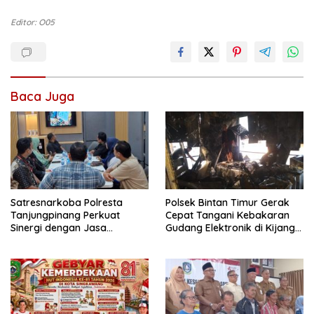
Editor: O05
Baca Juga
Satresnarkoba Polresta
Polsek Bintan Timur Gerak
Tanjungpinang Perkuat
Cepat Tangani Kebakaran
Sinergi dengan Jasa
Gudang Elektronik di Kijang
Ekspedisi untuk Tangkal
Kota, Kerugian Capai Rp300
Peredaran Narkoba
Juta