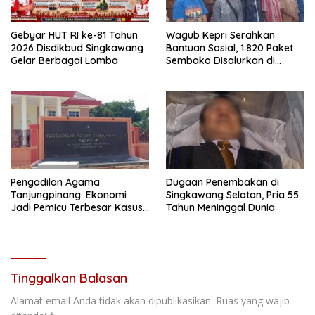
Gebyar HUT RI ke-81 Tahun
Wagub Kepri Serahkan
2026 Disdikbud Singkawang
Bantuan Sosial, 1.820 Paket
Gelar Berbagai Lomba
Sembako Disalurkan di
Tanjungpinang
Pengadilan Agama
Dugaan Penembakan di
Tanjungpinang: Ekonomi
Singkawang Selatan, Pria 55
Jadi Pemicu Terbesar Kasus
Tahun Meninggal Dunia
Perceraian
Tinggalkan Balasan
Alamat email Anda tidak akan dipublikasikan.
Ruas yang wajib