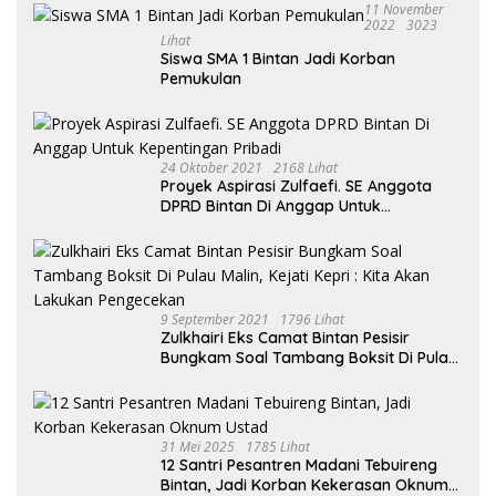
11 November
2022
3023
Lihat
Siswa SMA 1 Bintan Jadi Korban
Pemukulan
24 Oktober 2021
2168 Lihat
Proyek Aspirasi Zulfaefi. SE Anggota
DPRD Bintan Di Anggap Untuk
Kepentingan Pribadi
9 September 2021
1796 Lihat
Zulkhairi Eks Camat Bintan Pesisir
Bungkam Soal Tambang Boksit Di Pulau
Malin, Kejati Kepri : Kita Akan Lakukan
Pengecekan
31 Mei 2025
1785 Lihat
12 Santri Pesantren Madani Tebuireng
Bintan, Jadi Korban Kekerasan Oknum