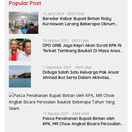
Popular Post
13 April 2024
8053 Lihat
Beredar Kabar Bupati Bintan Roby
Kurniawan Larang Beberapa Oknum
ASN Datang Ke Acara Open House Apri
Sujadi
19 Agustus 2021
5623 Lihat
DPD GRIB Jaya Kepri Akan Surati KPK RI
Terkait Tambang Bauksit Di Masa Ansar
Ahmad Menjabat Bupati Bintan
7 September 2021
3969 Lihat
Diduga Salah Satu Keluarga Pak Ansar
Ahmad Ikut Serta Dalam Aktivitas
Penambangan Boksit Ilegal Di Bintan
17 Agustus 2021
3894 Lihat
Pasca Penahanan Bupati Bintan oleh
KPK, MR Chow Angkat Bicara Persoalan
Bauksit Beberapa Tahun Yang Silam