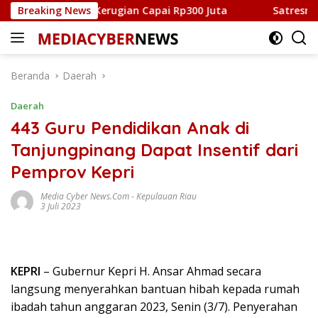
Langsung
Kijang Kota, Kerugian Capai Rp300 Juta
Breaking News
Satresnarkoba
ke
konten
Beranda
Daerah
Daerah
443 Guru Pendidikan Anak di
Tanjungpinang Dapat Insentif dari
Pemprov Kepri
Media Cyber News.Com
-
Kepulauan Riau
3 Juli 2023
KEPRI
– Gubernur Kepri H. Ansar Ahmad secara
langsung menyerahkan bantuan hibah kepada rumah
ibadah tahun anggaran 2023, Senin (3/7). Penyerahan