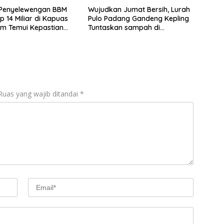
Penyelewengan BBM
Wujudkan Jumat Bersih, Lurah
p 14 Miliar di Kapuas
Pulo Padang Gandeng Kepling
um Temui Kepastian
Tuntaskan sampah di
seputaran jalan Pulo padang
Ruas yang wajib ditandai
*