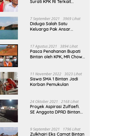
Surati KPK RI Terkait
Tambang Bauksit Di Masa
Ansar Ahmad Menjabat
Bupati Bintan
7 September 2021
3969 Lihat
Diduga Salah Satu
Keluarga Pak Ansar
Ahmad Ikut Serta Dalam
Aktivitas Penambangan
Boksit Ilegal Di Bintan
17 Agustus 2021
3894 Lihat
Pasca Penahanan Bupati
Bintan oleh KPK, MR Chow
Angkat Bicara Persoalan
Bauksit Beberapa Tahun
Yang Silam
11 November 2022
3023 Lihat
Siswa SMA 1 Bintan Jadi
Korban Pemukulan
24 Oktober 2021
2168 Lihat
Proyek Aspirasi Zulfaefi.
SE Anggota DPRD Bintan
Di Anggap Untuk
Kepentingan Pribadi
9 September 2021
1796 Lihat
Zulkhairi Eks Camat Bintan