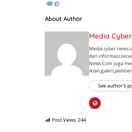
About Author
Media Cybe
Media cyber news.c
dan informasi,seca
News.Com juga me
iklan,galeri,pember
See author's p
Post Views:
244