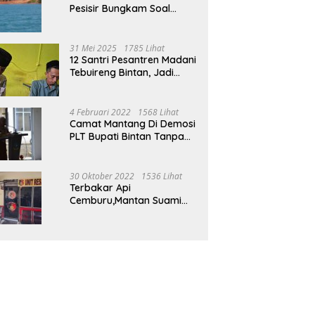
Pesisir Bungkam Soal
Tambang Boksit Di Pulau
Malin, Kejati Kepri : Kita
Akan Lakukan Pengecekan
31 Mei 2025
1785 Lihat
12 Santri Pesantren Madani
Tebuireng Bintan, Jadi
Korban Kekerasan Oknum
Ustad
4 Februari 2022
1568 Lihat
Camat Mantang Di Demosi
PLT Bupati Bintan Tanpa
Alasan Yang Jelas
30 Oktober 2022
1536 Lihat
Terbakar Api
Cemburu,Mantan Suami
Bacok Suami Mantan Istri