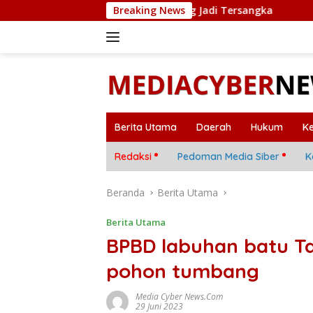
Langsung
epri, 11 Orang Jadi Tersangka
Breaking News
Mobil Warga Terparkir 
ke
konten
Berita Utama
Daerah
Hukum
K
Redaksi
Pedoman Media Siber
K
Beranda
Berita Utama
Berita Utama
BPBD labuhan batu T
pohon tumbang
Media Cyber News.Com
29 Juni 2023