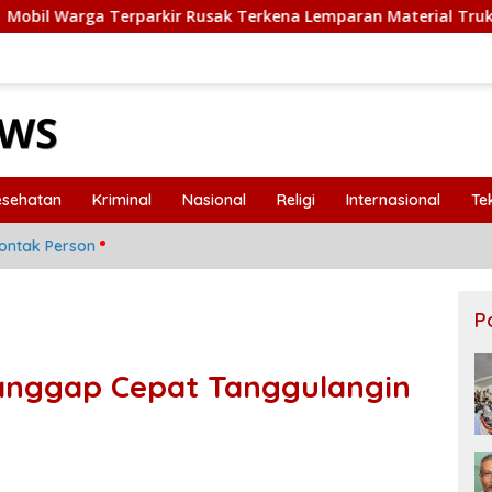
Rusak Terkena Lemparan Material Truk Proyek Sekolah Rakyat 
esehatan
Kriminal
Nasional
Religi
Internasional
Te
ontak Person
P
anggap Cepat Tanggulangin