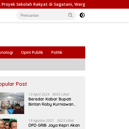
di Sagatani, Warga Keluhkan Pengemudi Ugal-ugalan
S
knologi
Opini Publik
Politik
opular Post
13 April 2024
8053 Lihat
Beredar Kabar Bupati
Bintan Roby Kurniawan
Larang Beberapa Oknum
ASN Datang Ke Acara
Open House Apri Sujadi
19 Agustus 2021
5623 Lihat
DPD GRIB Jaya Kepri Akan