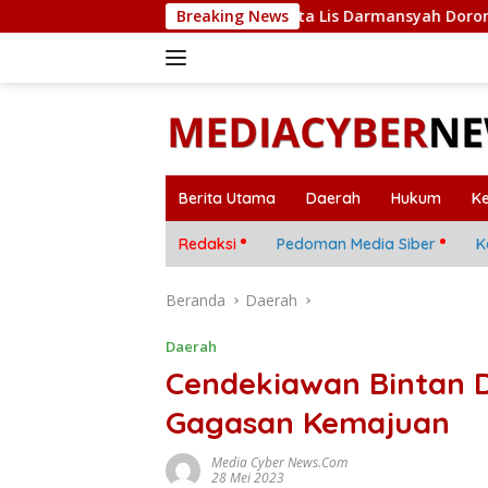
Langsung
Tanjungpinang, Wali Kota Lis Darmansyah Dorong UMKM dan Ek
Breaking News
ke
konten
Berita Utama
Daerah
Hukum
K
Redaksi
Pedoman Media Siber
K
Beranda
Daerah
Daerah
Cendekiawan Bintan D
Gagasan Kemajuan
Media Cyber News.Com
28 Mei 2023