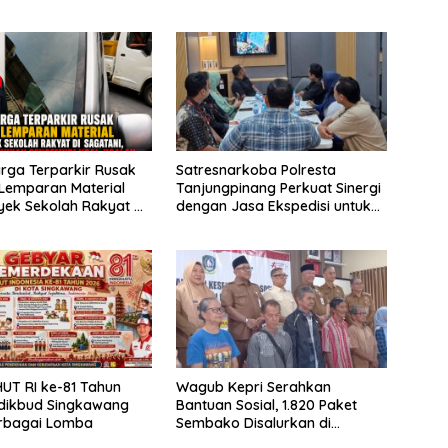
rga Terparkir Rusak
Satresnarkoba Polresta
Lemparan Material
Tanjungpinang Perkuat Sinergi
yek Sekolah Rakyat di
dengan Jasa Ekspedisi untuk
, Warga Keluhkan
Tangkal Peredaran Narkoba
di Ugal-ugalan
UT RI ke-81 Tahun
Wagub Kepri Serahkan
sdikbud Singkawang
Bantuan Sosial, 1.820 Paket
erbagai Lomba
Sembako Disalurkan di
Tanjungpinang