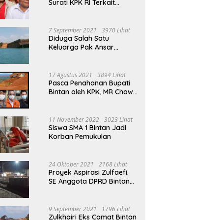
Surati KPK RI Terkait
Tambang Bauksit Di Masa
Ansar Ahmad Menjabat
Bupati Bintan
7 September 2021
3970 Lihat
Diduga Salah Satu
Keluarga Pak Ansar
Ahmad Ikut Serta Dalam
Aktivitas Penambangan
Boksit Ilegal Di Bintan
17 Agustus 2021
3894 Lihat
Pasca Penahanan Bupati
Bintan oleh KPK, MR Chow
Angkat Bicara Persoalan
Bauksit Beberapa Tahun
Yang Silam
11 November 2022
3023 Lihat
Siswa SMA 1 Bintan Jadi
Korban Pemukulan
24 Oktober 2021
2168 Lihat
Proyek Aspirasi Zulfaefi.
SE Anggota DPRD Bintan
Di Anggap Untuk
Kepentingan Pribadi
9 September 2021
1796 Lihat
Zulkhairi Eks Camat Bintan