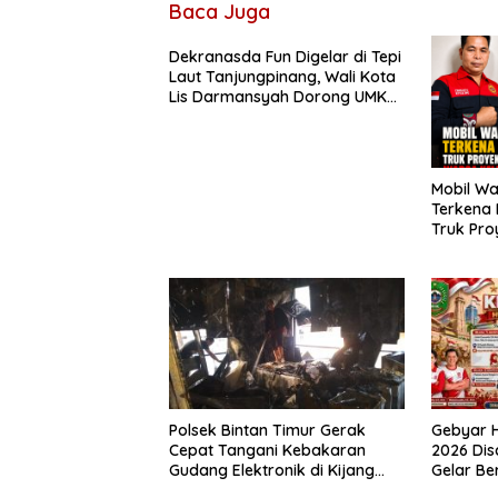
Baca Juga
Dekranasda Fun Digelar di Tepi
Laut Tanjungpinang, Wali Kota
Lis Darmansyah Dorong UMKM
dan Ekonomi Kreatif
Mobil Wa
Terkena 
Truk Pro
Sagatani
Pengemu
Polsek Bintan Timur Gerak
Gebyar H
Cepat Tangani Kebakaran
2026 Di
Gudang Elektronik di Kijang
Gelar B
Kota, Kerugian Capai Rp300