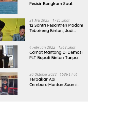
Pesisir Bungkam Soal
Tambang Boksit Di Pulau
Malin, Kejati Kepri : Kita
Akan Lakukan Pengecekan
31 Mei 2025
1785 Lihat
12 Santri Pesantren Madani
Tebuireng Bintan, Jadi
Korban Kekerasan Oknum
Ustad
4 Februari 2022
1568 Lihat
Camat Mantang Di Demosi
PLT Bupati Bintan Tanpa
Alasan Yang Jelas
30 Oktober 2022
1536 Lihat
Terbakar Api
Cemburu,Mantan Suami
Bacok Suami Mantan Istri