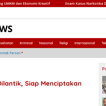
onomi Kreatif
Enam Kasus Narkotika Dibongkar Polda Ke
esehatan
Kriminal
Nasional
Religi
Internasional
Te
ontak Person
P
ilantik, Siap Menciptakan