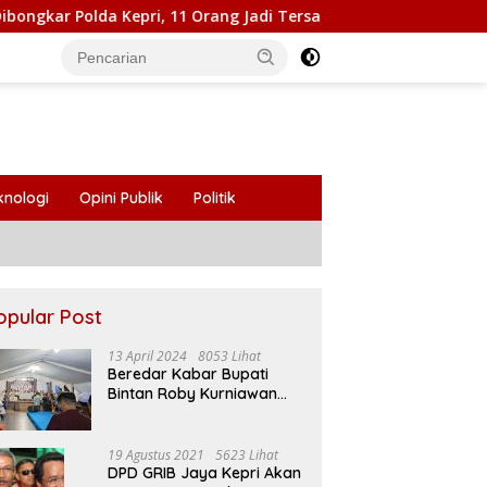
pri, 11 Orang Jadi Tersangka
Mobil Warga Terparkir 
knologi
Opini Publik
Politik
opular Post
13 April 2024
8053 Lihat
Beredar Kabar Bupati
Bintan Roby Kurniawan
Larang Beberapa Oknum
ASN Datang Ke Acara
Open House Apri Sujadi
19 Agustus 2021
5623 Lihat
DPD GRIB Jaya Kepri Akan