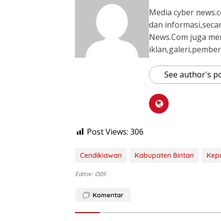
Media cyber news.c
dan informasi,seca
News.Com juga me
iklan,galeri,pember
See author's p
Post Views:
306
Cendikiawan
Kabupaten Bintan
Kep
Editor: O05
Komentar