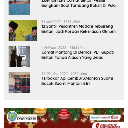
Zulkhairi Eks Camat Bintan Pesisir
Bungkam Soal Tambang Boksit Di Pulau
Malin, Kejati Kepri : Kita Akan Lakukan
Pengecekan
31 Mei 2025
1785 Lihat
12 Santri Pesantren Madani Tebuireng
Bintan, Jadi Korban Kekerasan Oknum
Ustad
4 Februari 2022
1568 Lihat
Camat Mantang Di Demosi PLT Bupati
Bintan Tanpa Alasan Yang Jelas
30 Oktober 2022
1536 Lihat
Terbakar Api Cemburu,Mantan Suami
Bacok Suami Mantan Istri