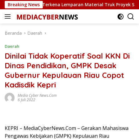
Langsung
ir Rusak Terkena Lemparan Material Truk Proyek Sekolah Raky
Breaking News
ke
konten
Beranda
Daerah
Daerah
Dinilai Tidak Koperatif Soal KKN Di
Dinas Pendidikan, GMPK Desak
Gubernur Kepulauan Riau Copot
Kadisdik Kepri
Media Cyber News.Com
6 Juli 2022
KEPRI – MediaCyberNews.Com – Gerakan Mahasiswa
Pengawas Kebijakan (GMPK) Kepulauan Riau