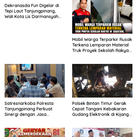
Dekranasda Fun Digelar di
Tepi Laut Tanjungpinang,
Wali Kota Lis Darmansyah
Dorong UMKM dan Ekonomi
Kreatif
Mobil Warga Terparkir Rusak
Terkena Lemparan Material
Truk Proyek Sekolah Rakyat
di Sagatani, Warga Keluhkan
Pengemudi Ugal-ugalan
Satresnarkoba Polresta
Polsek Bintan Timur Gerak
Tanjungpinang Perkuat
Cepat Tangani Kebakaran
Sinergi dengan Jasa
Gudang Elektronik di Kijang
Ekspedisi untuk Tangkal
Kota, Kerugian Capai Rp300
Peredaran Narkoba
Juta