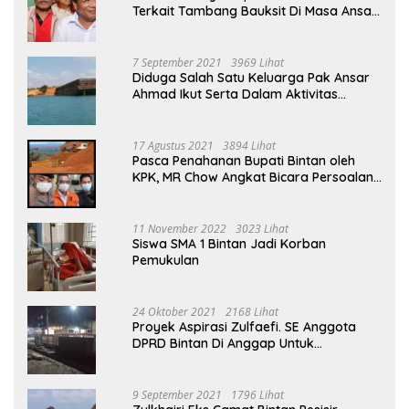
Terkait Tambang Bauksit Di Masa Ansar
Ahmad Menjabat Bupati Bintan
7 September 2021
3969 Lihat
Diduga Salah Satu Keluarga Pak Ansar
Ahmad Ikut Serta Dalam Aktivitas
Penambangan Boksit Ilegal Di Bintan
17 Agustus 2021
3894 Lihat
Pasca Penahanan Bupati Bintan oleh
KPK, MR Chow Angkat Bicara Persoalan
Bauksit Beberapa Tahun Yang Silam
11 November 2022
3023 Lihat
Siswa SMA 1 Bintan Jadi Korban
Pemukulan
24 Oktober 2021
2168 Lihat
Proyek Aspirasi Zulfaefi. SE Anggota
DPRD Bintan Di Anggap Untuk
Kepentingan Pribadi
9 September 2021
1796 Lihat