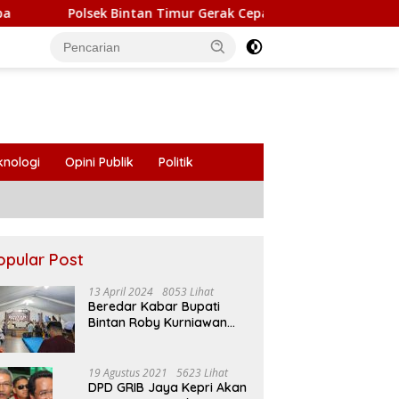
lsek Bintan Timur Gerak Cepat Tangani Kebakaran Gudang Elekt
knologi
Opini Publik
Politik
opular Post
13 April 2024
8053 Lihat
Beredar Kabar Bupati
Bintan Roby Kurniawan
Larang Beberapa Oknum
ASN Datang Ke Acara
Open House Apri Sujadi
19 Agustus 2021
5623 Lihat
DPD GRIB Jaya Kepri Akan