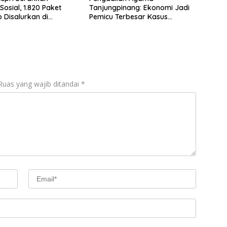
Sosial, 1.820 Paket
Tanjungpinang: Ekonomi Jadi
Disalurkan di
Pemicu Terbesar Kasus
pinang
Perceraian
Ruas yang wajib ditandai
*