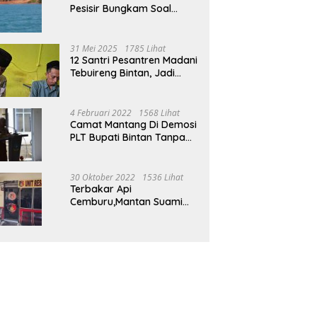
Pesisir Bungkam Soal
Tambang Boksit Di Pulau
Malin, Kejati Kepri : Kita
Akan Lakukan Pengecekan
31 Mei 2025
1785 Lihat
12 Santri Pesantren Madani
Tebuireng Bintan, Jadi
Korban Kekerasan Oknum
Ustad
4 Februari 2022
1568 Lihat
Camat Mantang Di Demosi
PLT Bupati Bintan Tanpa
Alasan Yang Jelas
30 Oktober 2022
1536 Lihat
Terbakar Api
Cemburu,Mantan Suami
Bacok Suami Mantan Istri