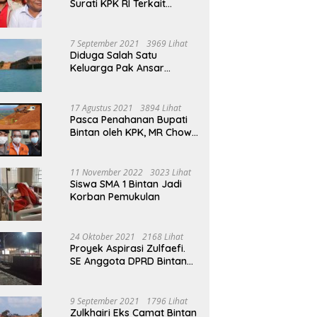
Surati KPK RI Terkait
Tambang Bauksit Di Masa
Ansar Ahmad Menjabat
Bupati Bintan
7 September 2021
3969 Lihat
Diduga Salah Satu
Keluarga Pak Ansar
Ahmad Ikut Serta Dalam
Aktivitas Penambangan
Boksit Ilegal Di Bintan
17 Agustus 2021
3894 Lihat
Pasca Penahanan Bupati
Bintan oleh KPK, MR Chow
Angkat Bicara Persoalan
Bauksit Beberapa Tahun
Yang Silam
11 November 2022
3023 Lihat
Siswa SMA 1 Bintan Jadi
Korban Pemukulan
24 Oktober 2021
2168 Lihat
Proyek Aspirasi Zulfaefi.
SE Anggota DPRD Bintan
Di Anggap Untuk
Kepentingan Pribadi
9 September 2021
1796 Lihat
Zulkhairi Eks Camat Bintan