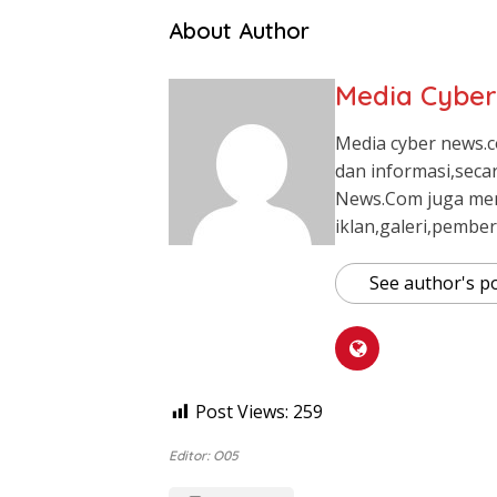
About Author
Media Cybe
Media cyber news.c
dan informasi,seca
News.Com juga me
iklan,galeri,pember
See author's p
Post Views:
259
Editor: O05