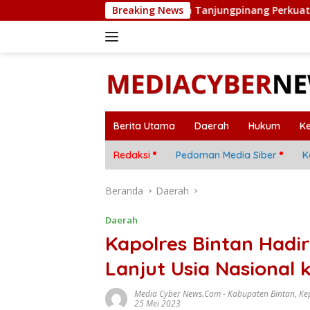
Langsung
Satresnarkoba Polresta Tanjungpinang Perkuat Sinergi deng
Breaking News
ke
konten
Berita Utama
Daerah
Hukum
K
Redaksi
Pedoman Media Siber
K
Beranda
Daerah
Daerah
Kapolres Bintan Hadir
Lanjut Usia Nasional 
Media Cyber News.Com
-
Kabupaten Bintan
,
Ke
25 Mei 2023