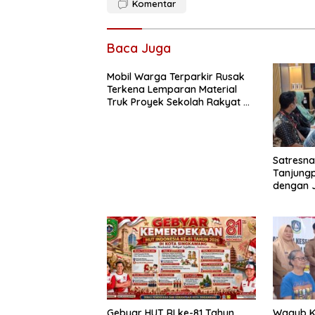
Komentar
Baca Juga
Mobil Warga Terparkir Rusak
Terkena Lemparan Material
Truk Proyek Sekolah Rakyat di
Sagatani, Warga Keluhkan
Pengemudi Ugal-ugalan
Satresna
Tanjungp
dengan J
Tangkal
Gebyar HUT RI ke-81 Tahun
Wagub K