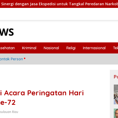
an Jasa Ekspedisi untuk Tangkal Peredaran Narkoba
Po
esehatan
Kriminal
Nasional
Religi
Internasional
Te
ontak Person
P
i Acara Peringatan Hari
ke-72
pulauan Riau