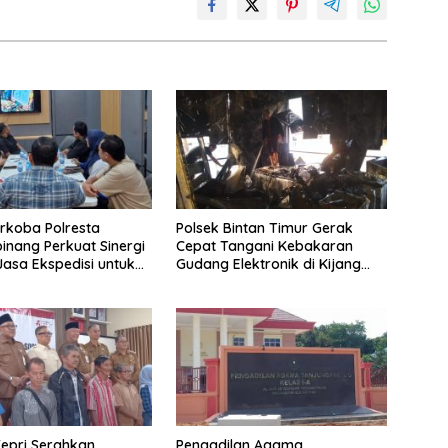
rkoba Polresta
Polsek Bintan Timur Gerak
inang Perkuat Sinergi
Cepat Tangani Kebakaran
asa Ekspedisi untuk
Gudang Elektronik di Kijang
 Peredaran Narkoba
Kota, Kerugian Capai Rp300
Juta
epri Serahkan
Pengadilan Agama