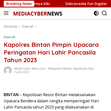
Langsung
ui Jaringannya Kiki
Breaking News
Dekranasda Fun Digelar di Tepi 
ke
konten
Beranda
Daerah
Daerah
Kapolres Bintan Pimpin Upacara
Peringatan Hari Lahir Pancasila
Tahun 2023
Media Cyber News.Com
-
Kabupaten Bintan
,
Kepulauan Riau
1 Juni 2023
BINTAN
– Kepolisian Resor Bintan melaksanakan
Upacara Bendera dalam rangka memperingati Hari
Lahir Pancasila tahun 2023 yang dilaksanakan di