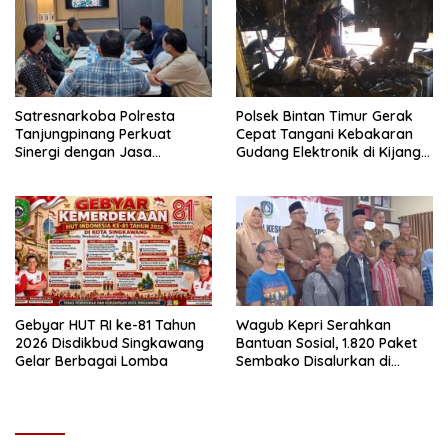
Satresnarkoba Polresta
Polsek Bintan Timur Gerak
Tanjungpinang Perkuat
Cepat Tangani Kebakaran
Sinergi dengan Jasa
Gudang Elektronik di Kijang
Ekspedisi untuk Tangkal
Kota, Kerugian Capai Rp300
Peredaran Narkoba
Juta
Gebyar HUT RI ke-81 Tahun
Wagub Kepri Serahkan
2026 Disdikbud Singkawang
Bantuan Sosial, 1.820 Paket
Gelar Berbagai Lomba
Sembako Disalurkan di
Tanjungpinang