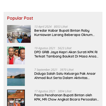
Popular Post
13 April 2024
8053 Lihat
Beredar Kabar Bupati Bintan Roby
Kurniawan Larang Beberapa Oknum
ASN Datang Ke Acara Open House Apri
Sujadi
19 Agustus 2021
5623 Lihat
DPD GRIB Jaya Kepri Akan Surati KPK RI
Terkait Tambang Bauksit Di Masa Ansar
Ahmad Menjabat Bupati Bintan
7 September 2021
3970 Lihat
Diduga Salah Satu Keluarga Pak Ansar
Ahmad Ikut Serta Dalam Aktivitas
Penambangan Boksit Ilegal Di Bintan
17 Agustus 2021
3894 Lihat
Pasca Penahanan Bupati Bintan oleh
KPK, MR Chow Angkat Bicara Persoalan
Bauksit Beberapa Tahun Yang Silam