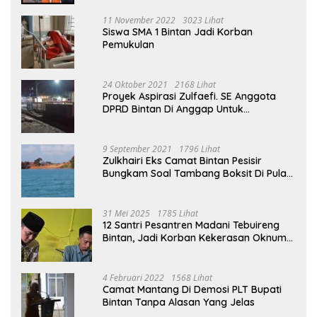
11 November 2022
3023 Lihat
Siswa SMA 1 Bintan Jadi Korban
Pemukulan
24 Oktober 2021
2168 Lihat
Proyek Aspirasi Zulfaefi. SE Anggota
DPRD Bintan Di Anggap Untuk
Kepentingan Pribadi
9 September 2021
1796 Lihat
Zulkhairi Eks Camat Bintan Pesisir
Bungkam Soal Tambang Boksit Di Pulau
Malin, Kejati Kepri : Kita Akan Lakukan
Pengecekan
31 Mei 2025
1785 Lihat
12 Santri Pesantren Madani Tebuireng
Bintan, Jadi Korban Kekerasan Oknum
Ustad
4 Februari 2022
1568 Lihat
Camat Mantang Di Demosi PLT Bupati
Bintan Tanpa Alasan Yang Jelas