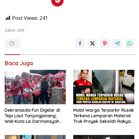
Post Views:
241
Editor: O05
Baca Juga
Dekranasda Fun Digelar di
Mobil Warga Terparkir Rusak
Tepi Laut Tanjungpinang,
Terkena Lemparan Material
Wali Kota Lis Darmansyah
Truk Proyek Sekolah Rakyat
Dorong UMKM dan Ekonomi
di Sagatani, Warga Keluhkan
Kreatif
Pengemudi Ugal-ugalan