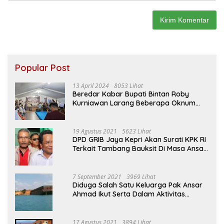
Popular Post
13 April 2024
8053 Lihat
Beredar Kabar Bupati Bintan Roby
Kurniawan Larang Beberapa Oknum
ASN Datang Ke Acara Open House Apri
Sujadi
19 Agustus 2021
5623 Lihat
DPD GRIB Jaya Kepri Akan Surati KPK RI
Terkait Tambang Bauksit Di Masa Ansar
Ahmad Menjabat Bupati Bintan
7 September 2021
3969 Lihat
Diduga Salah Satu Keluarga Pak Ansar
Ahmad Ikut Serta Dalam Aktivitas
Penambangan Boksit Ilegal Di Bintan
17 Agustus 2021
3894 Lihat