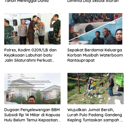
Tahun Meninggal Dunia
Diminta Diuji Sesuai Aturan
Polres, Kodim 0209/LB dan
Sepakat Berdamai Keluarga
Kejaksaan Labuhan batu
Korban Musibah Waterboom
Jalin Silaturahmi Perkuat
Rantauprapat
sinergitas
Dugaan Penyelewengan BBM
Wujudkan Jumat Bersih,
Subsidi Rp 14 Miliar di Kapuas
Lurah Pulo Padang Gandeng
Hulu Belum Temui Kepastian
Kepling Tuntaskan sampah di
Hukum,
seputaran jalan Pulo padang