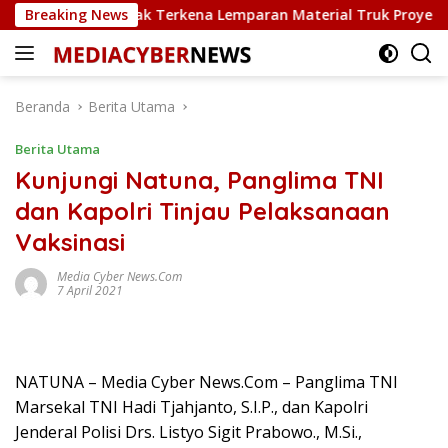
Langsung
arkir Rusak Terkena Lemparan Material Truk Proyek Sekolah R
Breaking News
ke
konten
Beranda
Berita Utama
Berita Utama
Kunjungi Natuna, Panglima TNI
dan Kapolri Tinjau Pelaksanaan
Vaksinasi
Media Cyber News.Com
7 April 2021
NATUNA – Media Cyber News.Com – Panglima TNI
Marsekal TNI Hadi Tjahjanto, S.I.P., dan Kapolri
Jenderal Polisi Drs. Listyo Sigit Prabowo., M.Si.,