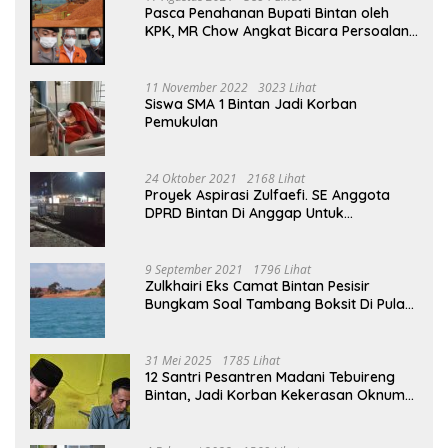
Pasca Penahanan Bupati Bintan oleh
KPK, MR Chow Angkat Bicara Persoalan
Bauksit Beberapa Tahun Yang Silam
11 November 2022
3023 Lihat
Siswa SMA 1 Bintan Jadi Korban
Pemukulan
24 Oktober 2021
2168 Lihat
Proyek Aspirasi Zulfaefi. SE Anggota
DPRD Bintan Di Anggap Untuk
Kepentingan Pribadi
9 September 2021
1796 Lihat
Zulkhairi Eks Camat Bintan Pesisir
Bungkam Soal Tambang Boksit Di Pulau
Malin, Kejati Kepri : Kita Akan Lakukan
Pengecekan
31 Mei 2025
1785 Lihat
12 Santri Pesantren Madani Tebuireng
Bintan, Jadi Korban Kekerasan Oknum
Ustad