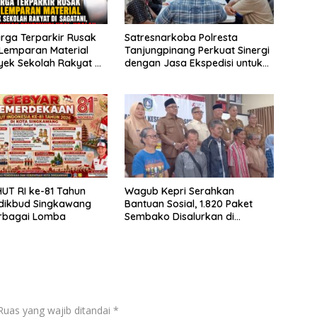
rga Terparkir Rusak
Satresnarkoba Polresta
Lemparan Material
Tanjungpinang Perkuat Sinergi
yek Sekolah Rakyat di
dengan Jasa Ekspedisi untuk
, Warga Keluhkan
Tangkal Peredaran Narkoba
di Ugal-ugalan
UT RI ke-81 Tahun
Wagub Kepri Serahkan
sdikbud Singkawang
Bantuan Sosial, 1.820 Paket
erbagai Lomba
Sembako Disalurkan di
Tanjungpinang
Ruas yang wajib ditandai
*