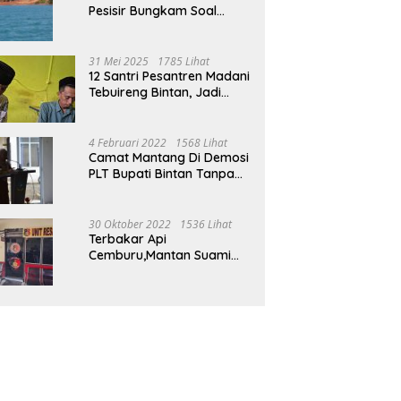
Pesisir Bungkam Soal
Tambang Boksit Di Pulau
Malin, Kejati Kepri : Kita
Akan Lakukan Pengecekan
31 Mei 2025
1785 Lihat
12 Santri Pesantren Madani
Tebuireng Bintan, Jadi
Korban Kekerasan Oknum
Ustad
4 Februari 2022
1568 Lihat
Camat Mantang Di Demosi
PLT Bupati Bintan Tanpa
Alasan Yang Jelas
30 Oktober 2022
1536 Lihat
Terbakar Api
Cemburu,Mantan Suami
Bacok Suami Mantan Istri