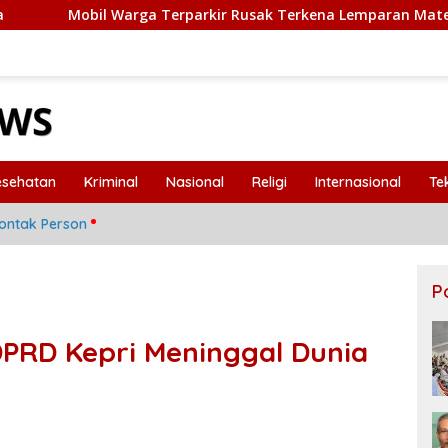
il Warga Terparkir Rusak Terkena Lemparan Material Truk Pr
esehatan
Kriminal
Nasional
Religi
Internasional
Te
ontak Person
P
PRD Kepri Meninggal Dunia