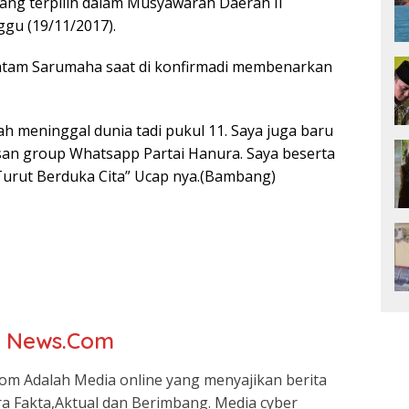
yang terpilih dalam Musyawarah Daerah II
gu (19/11/2017).
Batam Sarumaha saat di konfirmadi membenarkan
h meninggal dunia tadi pukul 11. Saya juga baru
san group Whatsapp Partai Hanura. Saya beserta
Turut Berduka Cita” Ucap nya.(Bambang)
r News.Com
om Adalah Media online yang menyajikan berita
ra Fakta,Aktual dan Berimbang. Media cyber