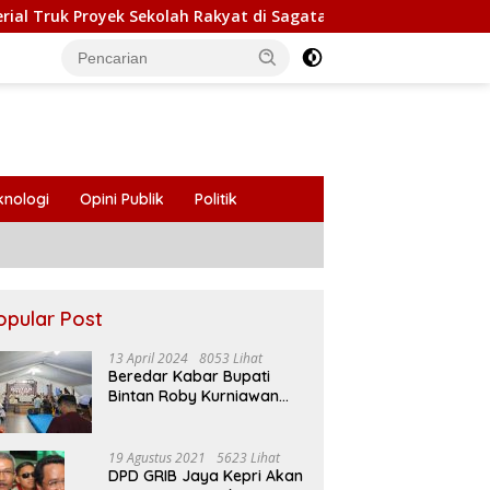
oyek Sekolah Rakyat di Sagatani, Warga Keluhkan Pengemudi U
knologi
Opini Publik
Politik
opular Post
13 April 2024
8053 Lihat
Beredar Kabar Bupati
Bintan Roby Kurniawan
Larang Beberapa Oknum
ASN Datang Ke Acara
Open House Apri Sujadi
19 Agustus 2021
5623 Lihat
DPD GRIB Jaya Kepri Akan