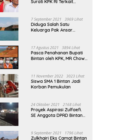
Surati KPK RI Terkait
Tambang Bauksit Di Masa
Ansar Ahmad Menjabat
Bupati Bintan
7 September 2021
3969 Lihat
Diduga Salah Satu
Keluarga Pak Ansar
Ahmad Ikut Serta Dalam
Aktivitas Penambangan
Boksit Ilegal Di Bintan
17 Agustus 2021
3894 Lihat
Pasca Penahanan Bupati
Bintan oleh KPK, MR Chow
Angkat Bicara Persoalan
Bauksit Beberapa Tahun
Yang Silam
11 November 2022
3023 Lihat
Siswa SMA 1 Bintan Jadi
Korban Pemukulan
24 Oktober 2021
2168 Lihat
Proyek Aspirasi Zulfaefi.
SE Anggota DPRD Bintan
Di Anggap Untuk
Kepentingan Pribadi
9 September 2021
1796 Lihat
Zulkhairi Eks Camat Bintan