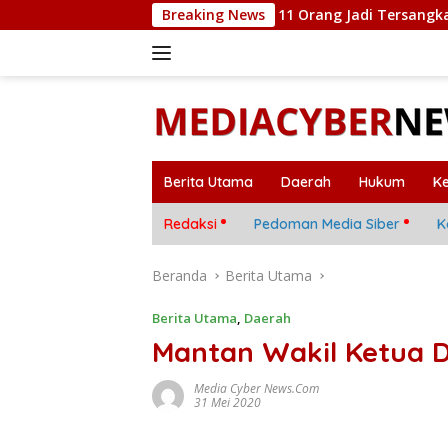
Langsung
ka Dibongkar Polda Kepri, 11 Orang Jadi Tersangka
Breaking News
Mob
ke
konten
Berita Utama
Daerah
Hukum
K
Redaksi
Pedoman Media Siber
K
Beranda
Berita Utama
Berita Utama
,
Daerah
Mantan Wakil Ketua D
Media Cyber News.Com
31 Mei 2020