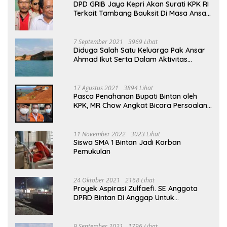
DPD GRIB Jaya Kepri Akan Surati KPK RI
Terkait Tambang Bauksit Di Masa Ansar
Ahmad Menjabat Bupati Bintan
7 September 2021
3969 Lihat
Diduga Salah Satu Keluarga Pak Ansar
Ahmad Ikut Serta Dalam Aktivitas
Penambangan Boksit Ilegal Di Bintan
17 Agustus 2021
3894 Lihat
Pasca Penahanan Bupati Bintan oleh
KPK, MR Chow Angkat Bicara Persoalan
Bauksit Beberapa Tahun Yang Silam
11 November 2022
3023 Lihat
Siswa SMA 1 Bintan Jadi Korban
Pemukulan
24 Oktober 2021
2168 Lihat
Proyek Aspirasi Zulfaefi. SE Anggota
DPRD Bintan Di Anggap Untuk
Kepentingan Pribadi
9 September 2021
1796 Lihat