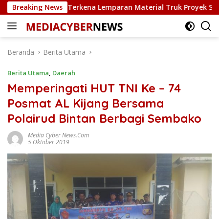
Langsung
ir Rusak Terkena Lemparan Material Truk Proyek Sekolah Raky
Breaking News
ke
konten
Beranda
Berita Utama
Berita Utama
,
Daerah
Memperingati HUT TNI Ke – 74
Posmat AL Kijang Bersama
Polairud Bintan Berbagi Sembako
Media Cyber News.Com
5 Oktober 2019