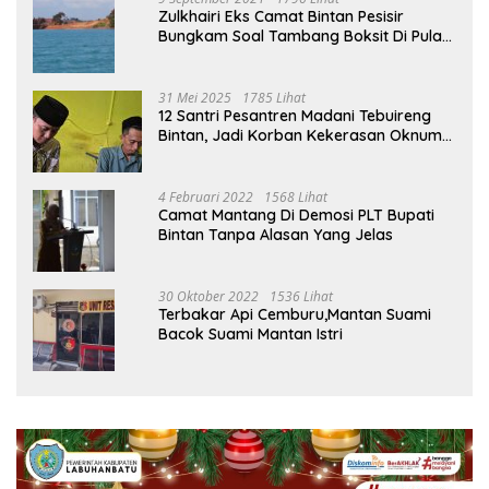
Zulkhairi Eks Camat Bintan Pesisir
Bungkam Soal Tambang Boksit Di Pulau
Malin, Kejati Kepri : Kita Akan Lakukan
Pengecekan
31 Mei 2025
1785 Lihat
12 Santri Pesantren Madani Tebuireng
Bintan, Jadi Korban Kekerasan Oknum
Ustad
4 Februari 2022
1568 Lihat
Camat Mantang Di Demosi PLT Bupati
Bintan Tanpa Alasan Yang Jelas
30 Oktober 2022
1536 Lihat
Terbakar Api Cemburu,Mantan Suami
Bacok Suami Mantan Istri