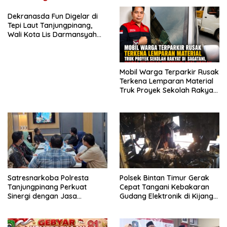
Dekranasda Fun Digelar di
Tepi Laut Tanjungpinang,
Wali Kota Lis Darmansyah
Dorong UMKM dan Ekonomi
Kreatif
Mobil Warga Terparkir Rusak
Terkena Lemparan Material
Truk Proyek Sekolah Rakyat
di Sagatani, Warga Keluhkan
Pengemudi Ugal-ugalan
Satresnarkoba Polresta
Polsek Bintan Timur Gerak
Tanjungpinang Perkuat
Cepat Tangani Kebakaran
Sinergi dengan Jasa
Gudang Elektronik di Kijang
Ekspedisi untuk Tangkal
Kota, Kerugian Capai Rp300
Peredaran Narkoba
Juta