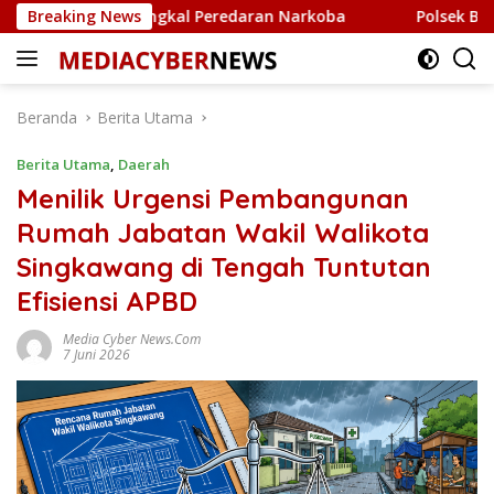
Langsung
i untuk Tangkal Peredaran Narkoba
Breaking News
Polsek Bintan Timu
ke
konten
Beranda
Berita Utama
Berita Utama
,
Daerah
Menilik Urgensi Pembangunan
Rumah Jabatan Wakil Walikota
Singkawang di Tengah Tuntutan
Efisiensi APBD
Media Cyber News.Com
7 Juni 2026