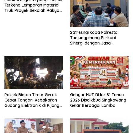
Terkena Lemparan Material
Truk Proyek Sekolah Rakyat
di Sagatani, Warga Keluhkan
Pengemudi Ugal-ugalan
Satresnarkoba Polresta
Tanjungpinang Perkuat
Sinergi dengan Jasa
Ekspedisi untuk Tangkal
Peredaran Narkoba
Polsek Bintan Timur Gerak
Gebyar HUT RI ke-81 Tahun
Cepat Tangani Kebakaran
2026 Disdikbud Singkawang
Gudang Elektronik di Kijang
Gelar Berbagai Lomba
Kota, Kerugian Capai Rp300
Juta