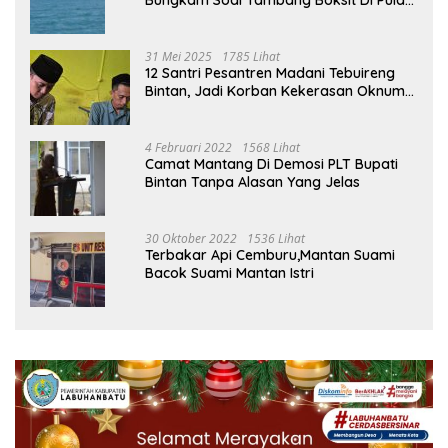
Bungkam Soal Tambang Boksit Di Pulau
Malin, Kejati Kepri : Kita Akan Lakukan
Pengecekan
31 Mei 2025
1785 Lihat
12 Santri Pesantren Madani Tebuireng
Bintan, Jadi Korban Kekerasan Oknum
Ustad
4 Februari 2022
1568 Lihat
Camat Mantang Di Demosi PLT Bupati
Bintan Tanpa Alasan Yang Jelas
30 Oktober 2022
1536 Lihat
Terbakar Api Cemburu,Mantan Suami
Bacok Suami Mantan Istri