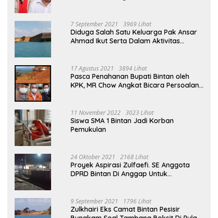
Ahmad Menjabat Bupati Bintan
7 September 2021
3969 Lihat
Diduga Salah Satu Keluarga Pak Ansar
Ahmad Ikut Serta Dalam Aktivitas
Penambangan Boksit Ilegal Di Bintan
17 Agustus 2021
3894 Lihat
Pasca Penahanan Bupati Bintan oleh
KPK, MR Chow Angkat Bicara Persoalan
Bauksit Beberapa Tahun Yang Silam
11 November 2022
3023 Lihat
Siswa SMA 1 Bintan Jadi Korban
Pemukulan
24 Oktober 2021
2168 Lihat
Proyek Aspirasi Zulfaefi. SE Anggota
DPRD Bintan Di Anggap Untuk
Kepentingan Pribadi
9 September 2021
1796 Lihat
Zulkhairi Eks Camat Bintan Pesisir