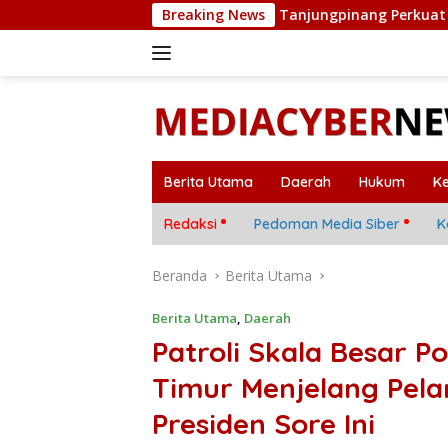
Langsung
Satresnarkoba Polresta Tanjungpinang Perkuat Sinergi deng
Breaking News
ke
konten
Berita Utama
Daerah
Hukum
K
Redaksi
Pedoman Media Siber
K
Beranda
Berita Utama
Berita Utama
,
Daerah
Patroli Skala Besar P
Timur Menjelang Pela
Presiden Sore Ini