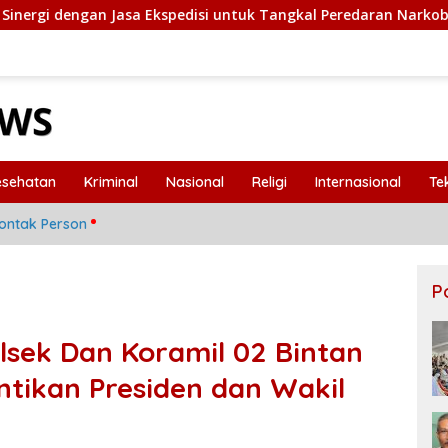
an Jasa Ekspedisi untuk Tangkal Peredaran Narkoba
Po
esehatan
Kriminal
Nasional
Religi
Internasional
Te
ontak Person
P
olsek Dan Koramil 02 Bintan
ntikan Presiden dan Wakil