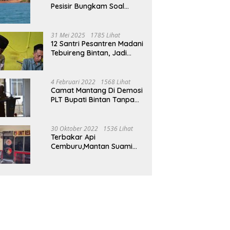
Pesisir Bungkam Soal
Tambang Boksit Di Pulau
Malin, Kejati Kepri : Kita
Akan Lakukan Pengecekan
31 Mei 2025
1785 Lihat
12 Santri Pesantren Madani
Tebuireng Bintan, Jadi
Korban Kekerasan Oknum
Ustad
4 Februari 2022
1568 Lihat
Camat Mantang Di Demosi
PLT Bupati Bintan Tanpa
Alasan Yang Jelas
30 Oktober 2022
1536 Lihat
Terbakar Api
Cemburu,Mantan Suami
Bacok Suami Mantan Istri