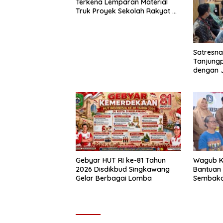
Terkena Lemparan Material
Truk Proyek Sekolah Rakyat di
Sagatani, Warga Keluhkan
Pengemudi Ugal-ugalan
Satresna
Tanjungp
dengan J
Tangkal
Gebyar HUT RI ke-81 Tahun
Wagub K
2026 Disdikbud Singkawang
Bantuan 
Gelar Berbagai Lomba
Sembako 
Tanjung