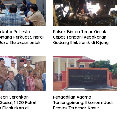
rkoba Polresta
Polsek Bintan Timur Gerak
inang Perkuat Sinergi
Cepat Tangani Kebakaran
asa Ekspedisi untuk
Gudang Elektronik di Kijang
 Peredaran Narkoba
Kota, Kerugian Capai Rp300
Juta
epri Serahkan
Pengadilan Agama
Sosial, 1.820 Paket
Tanjungpinang: Ekonomi Jadi
Disalurkan di
Pemicu Terbesar Kasus
pinang
Perceraian