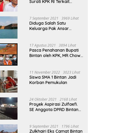
Surati KPK RI Terkait
Tambang Bauksit Di Masa
Ansar Ahmad Menjabat
Bupati Bintan
7 September 2021
3969 Lihat
Diduga Salah Satu
Keluarga Pak Ansar
Ahmad Ikut Serta Dalam
Aktivitas Penambangan
Boksit Ilegal Di Bintan
17 Agustus 2021
3894 Lihat
Pasca Penahanan Bupati
Bintan oleh KPK, MR Chow
Angkat Bicara Persoalan
Bauksit Beberapa Tahun
Yang Silam
11 November 2022
3023 Lihat
Siswa SMA 1 Bintan Jadi
Korban Pemukulan
24 Oktober 2021
2168 Lihat
Proyek Aspirasi Zulfaefi.
SE Anggota DPRD Bintan
Di Anggap Untuk
Kepentingan Pribadi
9 September 2021
1796 Lihat
Zulkhairi Eks Camat Bintan