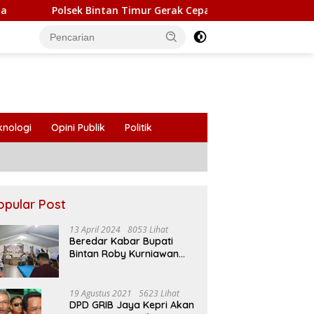
lsek Bintan Timur Gerak Cepat Tangani Kebakaran Gudang Elektr
knologi
Opini Publik
Politik
opular Post
13 April 2024
8053 Lihat
Beredar Kabar Bupati
Bintan Roby Kurniawan
Larang Beberapa Oknum
ASN Datang Ke Acara
Open House Apri Sujadi
19 Agustus 2021
5623 Lihat
DPD GRIB Jaya Kepri Akan