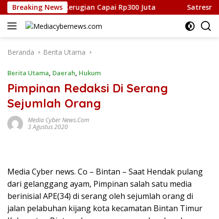
Langsung
ijang Kota, Kerugian Capai Rp300 Juta
Breaking News
Satresnarkoba 
ke
konten
Beranda
Berita Utama
Berita Utama
,
Daerah
,
Hukum
Pimpinan Redaksi Di Serang
Sejumlah Orang
Media Cyber News.Com
3 Agustus 2020
Media Cyber news. Co – Bintan – Saat Hendak pulang
dari gelanggang ayam, Pimpinan salah satu media
berinisial APE(34) di serang oleh sejumlah orang di
jalan pelabuhan kijang kota kecamatan Bintan Timur