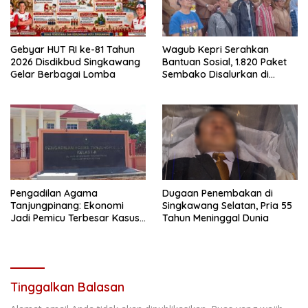
Gebyar HUT RI ke-81 Tahun
Wagub Kepri Serahkan
2026 Disdikbud Singkawang
Bantuan Sosial, 1.820 Paket
Gelar Berbagai Lomba
Sembako Disalurkan di
Tanjungpinang
Pengadilan Agama
Dugaan Penembakan di
Tanjungpinang: Ekonomi
Singkawang Selatan, Pria 55
Jadi Pemicu Terbesar Kasus
Tahun Meninggal Dunia
Perceraian
Tinggalkan Balasan