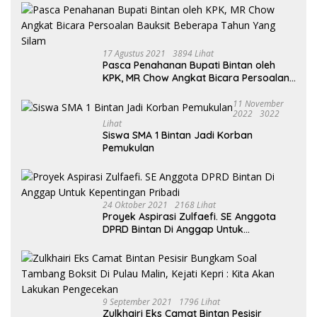
17 Agustus 2021
3894 Lihat
Pasca Penahanan Bupati Bintan oleh
KPK, MR Chow Angkat Bicara Persoalan
Bauksit Beberapa Tahun Yang Silam
11 November
2022
3022
Lihat
Siswa SMA 1 Bintan Jadi Korban
Pemukulan
24 Oktober 2021
2168 Lihat
Proyek Aspirasi Zulfaefi. SE Anggota
DPRD Bintan Di Anggap Untuk
Kepentingan Pribadi
9 September 2021
1796 Lihat
Zulkhairi Eks Camat Bintan Pesisir