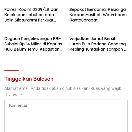
Polres, Kodim 0209/LB dan
Sepakat Berdamai Keluarga
Kejaksaan Labuhan batu
Korban Musibah Waterboom
Jalin Silaturahmi Perkuat
Rantauprapat
sinergitas
Dugaan Penyelewengan BBM
Wujudkan Jumat Bersih,
Subsidi Rp 14 Miliar di Kapuas
Lurah Pulo Padang Gandeng
Hulu Belum Temui Kepastian
Kepling Tuntaskan sampah di
Hukum,
seputaran jalan Pulo padang
Tinggalkan Balasan
Alamat email Anda tidak akan dipublikasikan.
Ruas yang wajib
ditandai
*