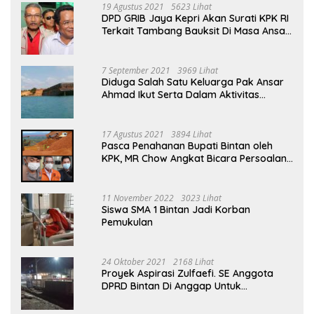
19 Agustus 2021
5623 Lihat
DPD GRIB Jaya Kepri Akan Surati KPK RI
Terkait Tambang Bauksit Di Masa Ansar
Ahmad Menjabat Bupati Bintan
7 September 2021
3969 Lihat
Diduga Salah Satu Keluarga Pak Ansar
Ahmad Ikut Serta Dalam Aktivitas
Penambangan Boksit Ilegal Di Bintan
17 Agustus 2021
3894 Lihat
Pasca Penahanan Bupati Bintan oleh
KPK, MR Chow Angkat Bicara Persoalan
Bauksit Beberapa Tahun Yang Silam
11 November 2022
3023 Lihat
Siswa SMA 1 Bintan Jadi Korban
Pemukulan
24 Oktober 2021
2168 Lihat
Proyek Aspirasi Zulfaefi. SE Anggota
DPRD Bintan Di Anggap Untuk
Kepentingan Pribadi