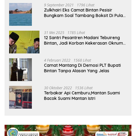
9 September 2021
1796 Lihat
Zulkhairi Eks Camat Bintan Pesisir
Bungkam Soal Tambang Boksit Di Pulau
Malin, Kejati Kepri : Kita Akan Lakukan
Pengecekan
31 Mei 2025
1785 Lihat
12 Santri Pesantren Madani Tebuireng
Bintan, Jadi Korban Kekerasan Oknum
Ustad
4 Februari 2022
1568 Lihat
Camat Mantang Di Demosi PLT Bupati
Bintan Tanpa Alasan Yang Jelas
30 Oktober 2022
1536 Lihat
Terbakar Api Cemburu,Mantan Suami
Bacok Suami Mantan Istri