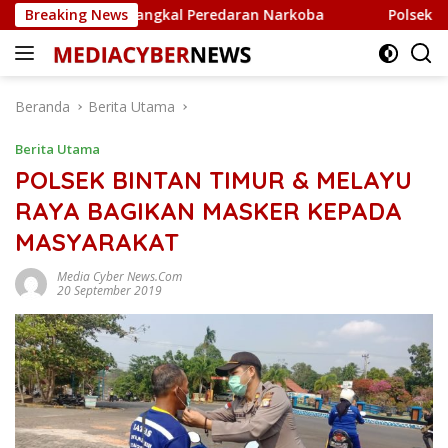
Langsung
isi untuk Tangkal Peredaran Narkoba
Breaking News
Polsek Bintan Ti
ke
konten
Beranda
Berita Utama
Berita Utama
POLSEK BINTAN TIMUR & MELAYU
RAYA BAGIKAN MASKER KEPADA
MASYARAKAT
Media Cyber News.Com
20 September 2019