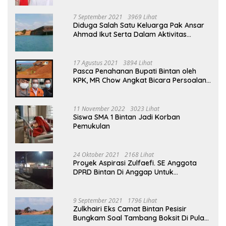
7 September 2021
3969 Lihat
Diduga Salah Satu Keluarga Pak Ansar
Ahmad Ikut Serta Dalam Aktivitas
Penambangan Boksit Ilegal Di Bintan
17 Agustus 2021
3894 Lihat
Pasca Penahanan Bupati Bintan oleh
KPK, MR Chow Angkat Bicara Persoalan
Bauksit Beberapa Tahun Yang Silam
11 November 2022
3023 Lihat
Siswa SMA 1 Bintan Jadi Korban
Pemukulan
24 Oktober 2021
2168 Lihat
Proyek Aspirasi Zulfaefi. SE Anggota
DPRD Bintan Di Anggap Untuk
Kepentingan Pribadi
9 September 2021
1796 Lihat
Zulkhairi Eks Camat Bintan Pesisir
Bungkam Soal Tambang Boksit Di Pulau