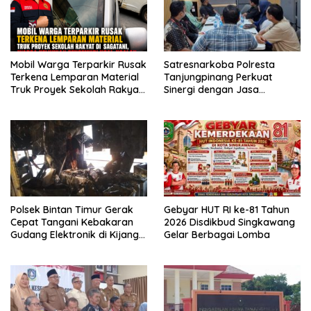
Mobil Warga Terparkir Rusak
Satresnarkoba Polresta
Terkena Lemparan Material
Tanjungpinang Perkuat
Truk Proyek Sekolah Rakyat
Sinergi dengan Jasa
di Sagatani, Warga Keluhkan
Ekspedisi untuk Tangkal
Pengemudi Ugal-ugalan
Peredaran Narkoba
Polsek Bintan Timur Gerak
Gebyar HUT RI ke-81 Tahun
Cepat Tangani Kebakaran
2026 Disdikbud Singkawang
Gudang Elektronik di Kijang
Gelar Berbagai Lomba
Kota, Kerugian Capai Rp300
Juta