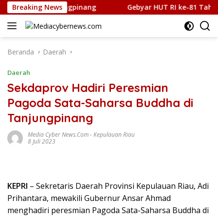
Langsung
Sabu di Tanjungpinang
Breaking News
Gebyar HUT RI ke-81 Tahun 2026
ke
konten
Beranda
Daerah
Daerah
Sekdaprov Hadiri Peresmian
Pagoda Sata-Saharsa Buddha di
Tanjungpinang
Media Cyber News.Com
-
Kepulauan Riau
8 Juli 2023
KEPRI
– Sekretaris Daerah Provinsi Kepulauan Riau, Adi
Prihantara, mewakili Gubernur Ansar Ahmad
menghadiri peresmian Pagoda Sata-Saharsa Buddha di