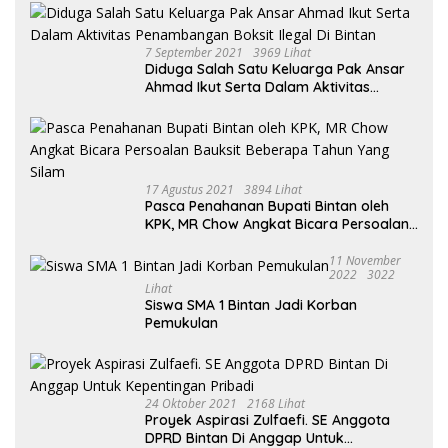
7 September 2021
3969 Lihat
Diduga Salah Satu Keluarga Pak Ansar
Ahmad Ikut Serta Dalam Aktivitas
Penambangan Boksit Ilegal Di Bintan
17 Agustus 2021
3894 Lihat
Pasca Penahanan Bupati Bintan oleh
KPK, MR Chow Angkat Bicara Persoalan
Bauksit Beberapa Tahun Yang Silam
11 November
2022
3022
Lihat
Siswa SMA 1 Bintan Jadi Korban
Pemukulan
24 Oktober 2021
2168 Lihat
Proyek Aspirasi Zulfaefi. SE Anggota
DPRD Bintan Di Anggap Untuk