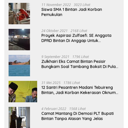
11 November 2022
3023 Lihat
Siswa SMA 1 Bintan Jadi Korban
Pemukulan
24 Oktober 2021
2168 Lihat
Proyek Aspirasi Zulfaefi. SE Anggota
DPRD Bintan Di Anggap Untuk
Kepentingan Pribadi
9 September 2021
1796 Lihat
Zulkhairi Eks Camat Bintan Pesisir
Bungkam Soal Tambang Boksit Di Pulau
Malin, Kejati Kepri : Kita Akan Lakukan
Pengecekan
31 Mei 2025
1786 Lihat
12 Santri Pesantren Madani Tebuireng
Bintan, Jadi Korban Kekerasan Oknum
Ustad
4 Februari 2022
1568 Lihat
Camat Mantang Di Demosi PLT Bupati
Bintan Tanpa Alasan Yang Jelas