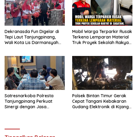
Dekranasda Fun Digelar di
Mobil Warga Terparkir Rusak
Tepi Laut Tanjungpinang,
Terkena Lemparan Material
Wali Kota Lis Darmansyah
Truk Proyek Sekolah Rakyat
Dorong UMKM dan Ekonomi
di Sagatani, Warga Keluhkan
Kreatif
Pengemudi Ugal-ugalan
Satresnarkoba Polresta
Polsek Bintan Timur Gerak
Tanjungpinang Perkuat
Cepat Tangani Kebakaran
Sinergi dengan Jasa
Gudang Elektronik di Kijang
Ekspedisi untuk Tangkal
Kota, Kerugian Capai Rp300
Peredaran Narkoba
Juta