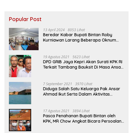
Popular Post
13 April 2024
8053 Lihat
Beredar Kabar Bupati Bintan Roby
Kurniawan Larang Beberapa Oknum
ASN Datang Ke Acara Open House Apri
Sujadi
19 Agustus 2021
5623 Lihat
DPD GRIB Jaya Kepri Akan Surati KPK RI
Terkait Tambang Bauksit Di Masa Ansar
Ahmad Menjabat Bupati Bintan
7 September 2021
3970 Lihat
Diduga Salah Satu Keluarga Pak Ansar
Ahmad Ikut Serta Dalam Aktivitas
Penambangan Boksit Ilegal Di Bintan
17 Agustus 2021
3894 Lihat
Pasca Penahanan Bupati Bintan oleh
KPK, MR Chow Angkat Bicara Persoalan
Bauksit Beberapa Tahun Yang Silam