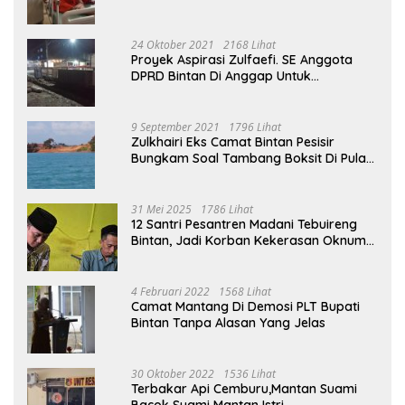
24 Oktober 2021
2168 Lihat
Proyek Aspirasi Zulfaefi. SE Anggota
DPRD Bintan Di Anggap Untuk
Kepentingan Pribadi
9 September 2021
1796 Lihat
Zulkhairi Eks Camat Bintan Pesisir
Bungkam Soal Tambang Boksit Di Pulau
Malin, Kejati Kepri : Kita Akan Lakukan
Pengecekan
31 Mei 2025
1786 Lihat
12 Santri Pesantren Madani Tebuireng
Bintan, Jadi Korban Kekerasan Oknum
Ustad
4 Februari 2022
1568 Lihat
Camat Mantang Di Demosi PLT Bupati
Bintan Tanpa Alasan Yang Jelas
30 Oktober 2022
1536 Lihat
Terbakar Api Cemburu,Mantan Suami
Bacok Suami Mantan Istri