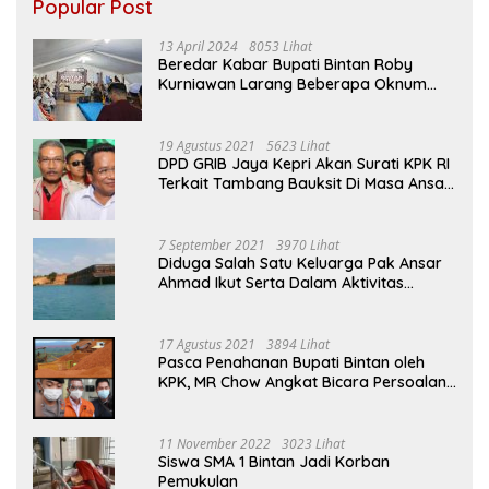
Popular Post
13 April 2024
8053 Lihat
Beredar Kabar Bupati Bintan Roby
Kurniawan Larang Beberapa Oknum
ASN Datang Ke Acara Open House Apri
Sujadi
19 Agustus 2021
5623 Lihat
DPD GRIB Jaya Kepri Akan Surati KPK RI
Terkait Tambang Bauksit Di Masa Ansar
Ahmad Menjabat Bupati Bintan
7 September 2021
3970 Lihat
Diduga Salah Satu Keluarga Pak Ansar
Ahmad Ikut Serta Dalam Aktivitas
Penambangan Boksit Ilegal Di Bintan
17 Agustus 2021
3894 Lihat
Pasca Penahanan Bupati Bintan oleh
KPK, MR Chow Angkat Bicara Persoalan
Bauksit Beberapa Tahun Yang Silam
11 November 2022
3023 Lihat
Siswa SMA 1 Bintan Jadi Korban
Pemukulan