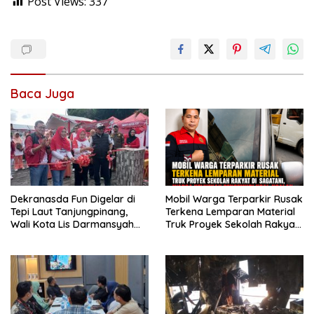
Post Views:
337
Baca Juga
Dekranasda Fun Digelar di
Mobil Warga Terparkir Rusak
Tepi Laut Tanjungpinang,
Terkena Lemparan Material
Wali Kota Lis Darmansyah
Truk Proyek Sekolah Rakyat
Dorong UMKM dan Ekonomi
di Sagatani, Warga Keluhkan
Kreatif
Pengemudi Ugal-ugalan