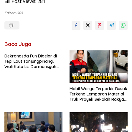
Post Views:
281
Editor: O05
Baca Juga
Dekranasda Fun Digelar di
Tepi Laut Tanjungpinang,
Wali Kota Lis Darmansyah
Dorong UMKM dan Ekonomi
Kreatif
Mobil Warga Terparkir Rusak
Terkena Lemparan Material
Truk Proyek Sekolah Rakyat
di Sagatani, Warga Keluhkan
Pengemudi Ugal-ugalan