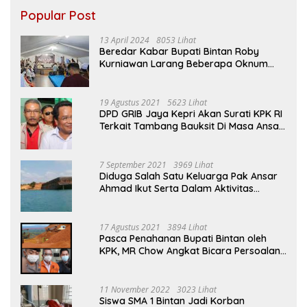
Popular Post
13 April 2024
8053 Lihat
Beredar Kabar Bupati Bintan Roby
Kurniawan Larang Beberapa Oknum
ASN Datang Ke Acara Open House Apri
Sujadi
19 Agustus 2021
5623 Lihat
DPD GRIB Jaya Kepri Akan Surati KPK RI
Terkait Tambang Bauksit Di Masa Ansar
Ahmad Menjabat Bupati Bintan
7 September 2021
3969 Lihat
Diduga Salah Satu Keluarga Pak Ansar
Ahmad Ikut Serta Dalam Aktivitas
Penambangan Boksit Ilegal Di Bintan
17 Agustus 2021
3894 Lihat
Pasca Penahanan Bupati Bintan oleh
KPK, MR Chow Angkat Bicara Persoalan
Bauksit Beberapa Tahun Yang Silam
11 November 2022
3023 Lihat
Siswa SMA 1 Bintan Jadi Korban