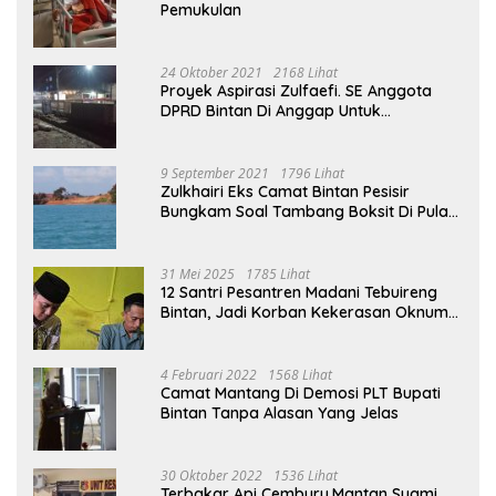
Pemukulan
24 Oktober 2021
2168 Lihat
Proyek Aspirasi Zulfaefi. SE Anggota
DPRD Bintan Di Anggap Untuk
Kepentingan Pribadi
9 September 2021
1796 Lihat
Zulkhairi Eks Camat Bintan Pesisir
Bungkam Soal Tambang Boksit Di Pulau
Malin, Kejati Kepri : Kita Akan Lakukan
Pengecekan
31 Mei 2025
1785 Lihat
12 Santri Pesantren Madani Tebuireng
Bintan, Jadi Korban Kekerasan Oknum
Ustad
4 Februari 2022
1568 Lihat
Camat Mantang Di Demosi PLT Bupati
Bintan Tanpa Alasan Yang Jelas
30 Oktober 2022
1536 Lihat
Terbakar Api Cemburu,Mantan Suami