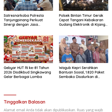
Satresnarkoba Polresta
Polsek Bintan Timur Gerak
Tanjungpinang Perkuat
Cepat Tangani Kebakaran
Sinergi dengan Jasa
Gudang Elektronik di Kijang
Ekspedisi untuk Tangkal
Kota, Kerugian Capai Rp300
Peredaran Narkoba
Juta
Gebyar HUT RI ke-81 Tahun
Wagub Kepri Serahkan
2026 Disdikbud Singkawang
Bantuan Sosial, 1.820 Paket
Gelar Berbagai Lomba
Sembako Disalurkan di
Tanjungpinang
Tinggalkan Balasan
Alamat email Anda tidak akan dipublikasikan.
Ruas yang wajib