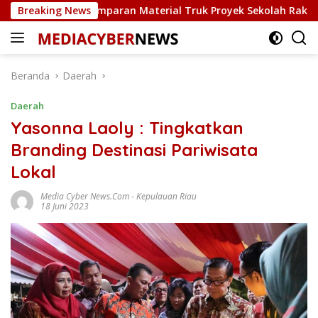
Langsung
na Lemparan Material Truk Proyek Sekolah Rakyat di Sagatani
Breaking News
ke
konten
Beranda
Daerah
Daerah
Yasonna Laoly : Tingkatkan
Branding Destinasi Pariwisata
Lokal
Media Cyber News.Com
-
Kepulauan Riau
18 Juni 2023