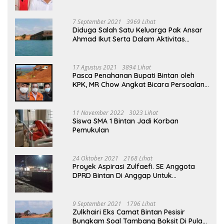
Ahmad Menjabat Bupati Bintan
7 September 2021
3969 Lihat
Diduga Salah Satu Keluarga Pak Ansar
Ahmad Ikut Serta Dalam Aktivitas
Penambangan Boksit Ilegal Di Bintan
17 Agustus 2021
3894 Lihat
Pasca Penahanan Bupati Bintan oleh
KPK, MR Chow Angkat Bicara Persoalan
Bauksit Beberapa Tahun Yang Silam
11 November 2022
3023 Lihat
Siswa SMA 1 Bintan Jadi Korban
Pemukulan
24 Oktober 2021
2168 Lihat
Proyek Aspirasi Zulfaefi. SE Anggota
DPRD Bintan Di Anggap Untuk
Kepentingan Pribadi
9 September 2021
1796 Lihat
Zulkhairi Eks Camat Bintan Pesisir
Bungkam Soal Tambang Boksit Di Pulau