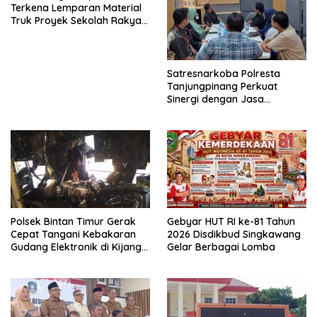
Terkena Lemparan Material
Truk Proyek Sekolah Rakyat
di Sagatani, Warga Keluhkan
Pengemudi Ugal-ugalan
Satresnarkoba Polresta
Tanjungpinang Perkuat
Sinergi dengan Jasa
Ekspedisi untuk Tangkal
Peredaran Narkoba
Polsek Bintan Timur Gerak
Gebyar HUT RI ke-81 Tahun
Cepat Tangani Kebakaran
2026 Disdikbud Singkawang
Gudang Elektronik di Kijang
Gelar Berbagai Lomba
Kota, Kerugian Capai Rp300
Juta