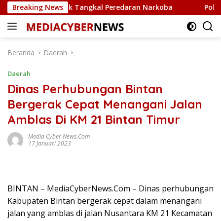
Langsung
pedisi untuk Tangkal Peredaran Narkoba
Breaking News
Polsek Bintan
ke
konten
Beranda
Daerah
Daerah
Dinas Perhubungan Bintan
Bergerak Cepat Menangani Jalan
Amblas Di KM 21 Bintan Timur
Media Cyber News.Com
17 Januari 2023
BINTAN – MediaCyberNews.Com – Dinas perhubungan
Kabupaten Bintan bergerak cepat dalam menangani
jalan yang amblas di jalan Nusantara KM 21 Kecamatan