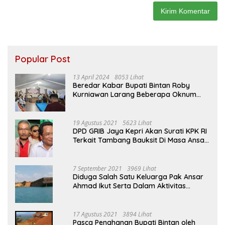
Popular Post
13 April 2024
8053 Lihat
Beredar Kabar Bupati Bintan Roby
Kurniawan Larang Beberapa Oknum
ASN Datang Ke Acara Open House Apri
Sujadi
19 Agustus 2021
5623 Lihat
DPD GRIB Jaya Kepri Akan Surati KPK RI
Terkait Tambang Bauksit Di Masa Ansar
Ahmad Menjabat Bupati Bintan
7 September 2021
3969 Lihat
Diduga Salah Satu Keluarga Pak Ansar
Ahmad Ikut Serta Dalam Aktivitas
Penambangan Boksit Ilegal Di Bintan
17 Agustus 2021
3894 Lihat
Pasca Penahanan Bupati Bintan oleh