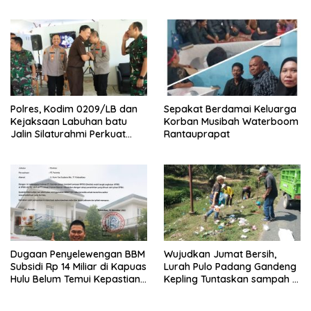
Polres, Kodim 0209/LB dan
Sepakat Berdamai Keluarga
Kejaksaan Labuhan batu
Korban Musibah Waterboom
Jalin Silaturahmi Perkuat
Rantauprapat
sinergitas
Dugaan Penyelewengan BBM
Wujudkan Jumat Bersih,
Subsidi Rp 14 Miliar di Kapuas
Lurah Pulo Padang Gandeng
Hulu Belum Temui Kepastian
Kepling Tuntaskan sampah di
Hukum,
seputaran jalan Pulo padang