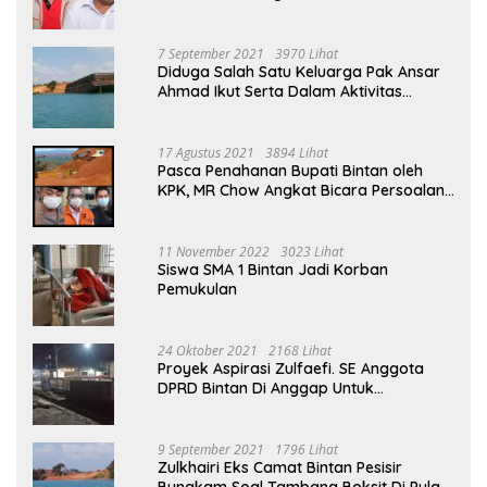
Ahmad Menjabat Bupati Bintan
7 September 2021
3970 Lihat
Diduga Salah Satu Keluarga Pak Ansar
Ahmad Ikut Serta Dalam Aktivitas
Penambangan Boksit Ilegal Di Bintan
17 Agustus 2021
3894 Lihat
Pasca Penahanan Bupati Bintan oleh
KPK, MR Chow Angkat Bicara Persoalan
Bauksit Beberapa Tahun Yang Silam
11 November 2022
3023 Lihat
Siswa SMA 1 Bintan Jadi Korban
Pemukulan
24 Oktober 2021
2168 Lihat
Proyek Aspirasi Zulfaefi. SE Anggota
DPRD Bintan Di Anggap Untuk
Kepentingan Pribadi
9 September 2021
1796 Lihat
Zulkhairi Eks Camat Bintan Pesisir