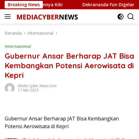
Langsung
alui Jaringannya Kiki
Breaking News
Dekranasda Fun Digelar di Tepi
ke
konten
Beranda
Internasional
Internasional
Gubernur Ansar Berharap JAT Bisa
Kembangkan Potensi Aerowisata di
Kepri
Media Cyber News.Com
17 Mei 2023
Gubernur Ansar Berharap JAT Bisa Kembangkan
Potensi Aerowisata di Kepri