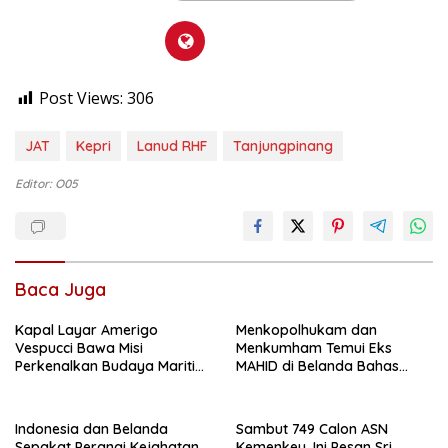
Post Views:
306
JAT
Kepri
Lanud RHF
Tanjungpinang
Editor: O05
Baca Juga
Kapal Layar Amerigo
Menkopolhukam dan
Vespucci Bawa Misi
Menkumham Temui Eks
Perkenalkan Budaya Maritim
MAHID di Belanda Bahas
Italia ke Masyarakat Medan
Kewarganegaraan dan
Repatriasi
Indonesia dan Belanda
Sambut 749 Calon ASN
Sepakat Perangi Kejahatan
Kemenkeu, Ini Pesan Sri