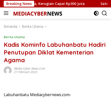
Langsung
 Kijang Kota, Kerugian Capai Rp300 Juta
Breaking News
Satresnarkob
ke
konten
Beranda
Berita Utama
Berita Utama
Kadis Kominfo Labuhanbatu Hadiri
Penutupan Diklat Kementerian
Agama
Media Cyber News.Com
21 Februari 2023
Labuhanbatu Mediacybernews.com-