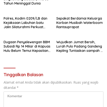
Tahun Meninggal Dunia
Polres, Kodim 0209/LB dan
Sepakat Berdamai Keluarga
Kejaksaan Labuhan batu
Korban Musibah Waterboom
Jalin Silaturahmi Perkuat
Rantauprapat
sinergitas
Dugaan Penyelewengan BBM
Wujudkan Jumat Bersih,
Subsidi Rp 14 Miliar di Kapuas
Lurah Pulo Padang Gandeng
Hulu Belum Temui Kepastian
Kepling Tuntaskan sampah di
Hukum,
seputaran jalan Pulo padang
Tinggalkan Balasan
Alamat email Anda tidak akan dipublikasikan.
Ruas yang wajib
ditandai
*