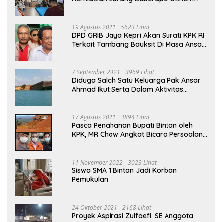
ASN Datang Ke Acara Open House Apri
Sujadi
19 Agustus 2021
5623 Lihat
DPD GRIB Jaya Kepri Akan Surati KPK RI
Terkait Tambang Bauksit Di Masa Ansar
Ahmad Menjabat Bupati Bintan
7 September 2021
3969 Lihat
Diduga Salah Satu Keluarga Pak Ansar
Ahmad Ikut Serta Dalam Aktivitas
Penambangan Boksit Ilegal Di Bintan
17 Agustus 2021
3894 Lihat
Pasca Penahanan Bupati Bintan oleh
KPK, MR Chow Angkat Bicara Persoalan
Bauksit Beberapa Tahun Yang Silam
11 November 2022
3023 Lihat
Siswa SMA 1 Bintan Jadi Korban
Pemukulan
24 Oktober 2021
2168 Lihat
Proyek Aspirasi Zulfaefi. SE Anggota