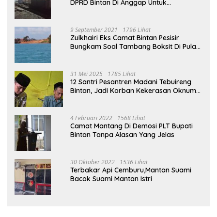
DPRD Bintan Di Anggap Untuk
Kepentingan Pribadi
9 September 2021
1796 Lihat
Zulkhairi Eks Camat Bintan Pesisir
Bungkam Soal Tambang Boksit Di Pulau
Malin, Kejati Kepri : Kita Akan Lakukan
Pengecekan
31 Mei 2025
1785 Lihat
12 Santri Pesantren Madani Tebuireng
Bintan, Jadi Korban Kekerasan Oknum
Ustad
4 Februari 2022
1568 Lihat
Camat Mantang Di Demosi PLT Bupati
Bintan Tanpa Alasan Yang Jelas
30 Oktober 2022
1536 Lihat
Terbakar Api Cemburu,Mantan Suami
Bacok Suami Mantan Istri