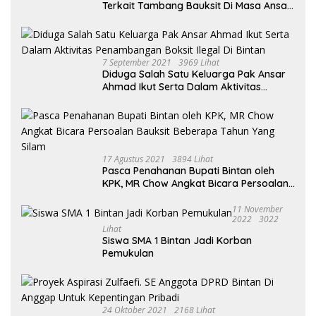
Terkait Tambang Bauksit Di Masa Ansar
Ahmad Menjabat Bupati Bintan
7 September 2021
3969 Lihat
Diduga Salah Satu Keluarga Pak Ansar
Ahmad Ikut Serta Dalam Aktivitas
Penambangan Boksit Ilegal Di Bintan
17 Agustus 2021
3894 Lihat
Pasca Penahanan Bupati Bintan oleh
KPK, MR Chow Angkat Bicara Persoalan
Bauksit Beberapa Tahun Yang Silam
11 November
2022
3022
Lihat
Siswa SMA 1 Bintan Jadi Korban
Pemukulan
24 Oktober 2021
2168 Lihat