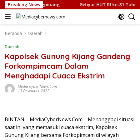
Langsung
abu di Tanjungpinang
Breaking News
Gebyar HUT RI ke-81 Tahun 2026 
ke
konten
Beranda
Daerah
Daerah
Kapolsek Gunung Kijang Gandeng
Forkompimcam Dalam
Menghadapi Cuaca Ekstrim
Media Cyber News.Com
13 Desember 2022
BINTAN – MediaCyberNews.Com – Menanggapi situasi
saat ini yang memasuki cuaca ekstrim, Kapolsek
Gunung Kijang bersama Forkopimcam di wilayah