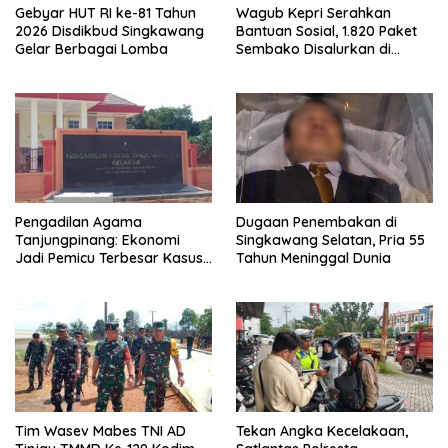
Gebyar HUT RI ke-81 Tahun
Wagub Kepri Serahkan
2026 Disdikbud Singkawang
Bantuan Sosial, 1.820 Paket
Gelar Berbagai Lomba
Sembako Disalurkan di
Tanjungpinang
Pengadilan Agama
Dugaan Penembakan di
Tanjungpinang: Ekonomi
Singkawang Selatan, Pria 55
Jadi Pemicu Terbesar Kasus
Tahun Meninggal Dunia
Perceraian
Tim Wasev Mabes TNI AD
Tekan Angka Kecelakaan,