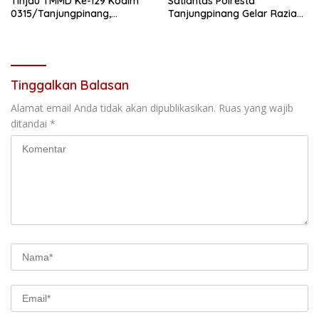
Tinjau TMMD Ke-129 Kodim
Satlantas Polresta
0315/Tanjungpinang,
Tanjungpinang Gelar Razia
Pastikan Program Berjalan
Humanis
Sesuai Target
Tinggalkan Balasan
Alamat email Anda tidak akan dipublikasikan.
Ruas yang wajib
ditandai
*