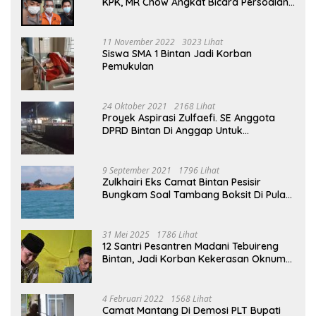
KPK, MR Chow Angkat Bicara Persoalan
Bauksit Beberapa Tahun Yang Silam
11 November 2022
3023 Lihat
Siswa SMA 1 Bintan Jadi Korban
Pemukulan
24 Oktober 2021
2168 Lihat
Proyek Aspirasi Zulfaefi. SE Anggota
DPRD Bintan Di Anggap Untuk
Kepentingan Pribadi
9 September 2021
1796 Lihat
Zulkhairi Eks Camat Bintan Pesisir
Bungkam Soal Tambang Boksit Di Pulau
Malin, Kejati Kepri : Kita Akan Lakukan
Pengecekan
31 Mei 2025
1786 Lihat
12 Santri Pesantren Madani Tebuireng
Bintan, Jadi Korban Kekerasan Oknum
Ustad
4 Februari 2022
1568 Lihat
Camat Mantang Di Demosi PLT Bupati