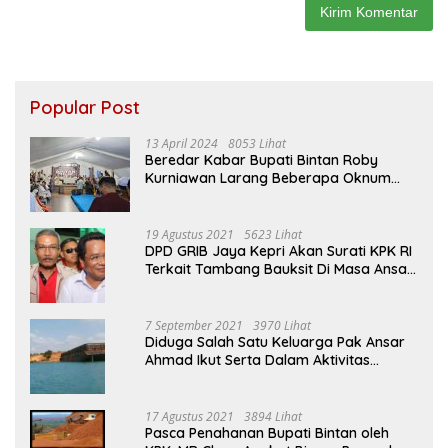
Popular Post
13 April 2024
8053 Lihat
Beredar Kabar Bupati Bintan Roby
Kurniawan Larang Beberapa Oknum
ASN Datang Ke Acara Open House Apri
Sujadi
19 Agustus 2021
5623 Lihat
DPD GRIB Jaya Kepri Akan Surati KPK RI
Terkait Tambang Bauksit Di Masa Ansar
Ahmad Menjabat Bupati Bintan
7 September 2021
3970 Lihat
Diduga Salah Satu Keluarga Pak Ansar
Ahmad Ikut Serta Dalam Aktivitas
Penambangan Boksit Ilegal Di Bintan
17 Agustus 2021
3894 Lihat
Pasca Penahanan Bupati Bintan oleh