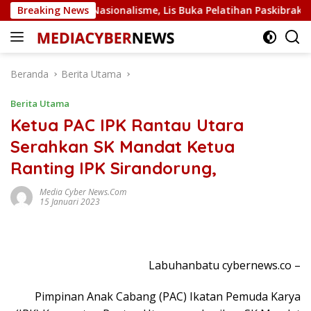
Langsung
siplin dan Nasionalisme, Lis Buka Pelatihan Paskibraka Tanju
Breaking News
ke
konten
Beranda
Berita Utama
Berita Utama
Ketua PAC IPK Rantau Utara
Serahkan SK Mandat Ketua
Ranting IPK Sirandorung,
Media Cyber News.Com
15 Januari 2023
Labuhanbatu cybernews.co –
Pimpinan Anak Cabang (PAC) Ikatan Pemuda Karya