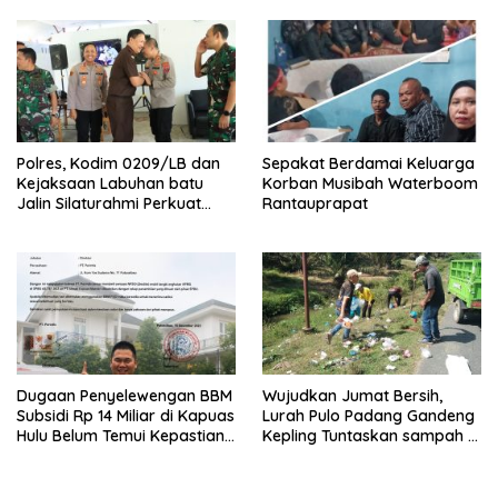
Polres, Kodim 0209/LB dan
Sepakat Berdamai Keluarga
Kejaksaan Labuhan batu
Korban Musibah Waterboom
Jalin Silaturahmi Perkuat
Rantauprapat
sinergitas
Dugaan Penyelewengan BBM
Wujudkan Jumat Bersih,
Subsidi Rp 14 Miliar di Kapuas
Lurah Pulo Padang Gandeng
Hulu Belum Temui Kepastian
Kepling Tuntaskan sampah di
Hukum,
seputaran jalan Pulo padang