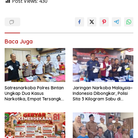
Post Views:
430
Baca Juga
Satresnarkoba Polres Bintan
Jaringan Narkoba Malaysia–
Ungkap Dua Kasus
Indonesia Dibongkar, Polisi
Narkotika, Empat Tersangka
Sita 3 Kilogram Sabu di
Diamankan
Tanjungpinang