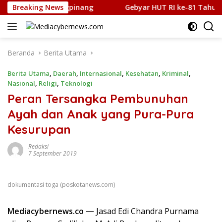
Langsung
abu di Tanjungpinang
Breaking News
Gebyar HUT RI ke-81 Tahun 2026 
ke
konten
Beranda
Berita Utama
Berita Utama
,
Daerah
,
Internasional
,
Kesehatan
,
Kriminal
,
Nasional
,
Religi
,
Teknologi
Peran Tersangka Pembunuhan
Ayah dan Anak yang Pura-Pura
Kesurupan
Redaksi
7 September 2019
dokumentasi toga (poskotanews.com)
Mediacybernews.co —
Jasad Edi Chandra Purnama