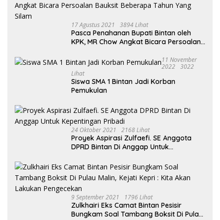
17 Agustus 2021
3894 Lihat
Pasca Penahanan Bupati Bintan oleh
KPK, MR Chow Angkat Bicara Persoalan
Bauksit Beberapa Tahun Yang Silam
11 November
2022
3022
Lihat
Siswa SMA 1 Bintan Jadi Korban
Pemukulan
24 Oktober 2021
2168 Lihat
Proyek Aspirasi Zulfaefi. SE Anggota
DPRD Bintan Di Anggap Untuk
Kepentingan Pribadi
9 September 2021
1796 Lihat
Zulkhairi Eks Camat Bintan Pesisir
Bungkam Soal Tambang Boksit Di Pulau