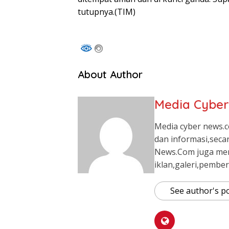
tutupnya.(TIM)
About Author
Media Cybe
Media cyber news.c
dan informasi,seca
News.Com juga me
iklan,galeri,pember
See author's p