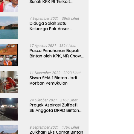
Surati KPK RI Terkait
Tambang Bauksit Di Masa
Ansar Ahmad Menjabat
Bupati Bintan
7 September 2021
3969 Lihat
Diduga Salah Satu
Keluarga Pak Ansar
Ahmad Ikut Serta Dalam
Aktivitas Penambangan
Boksit Ilegal Di Bintan
17 Agustus 2021
3894 Lihat
Pasca Penahanan Bupati
Bintan oleh KPK, MR Chow
Angkat Bicara Persoalan
Bauksit Beberapa Tahun
Yang Silam
11 November 2022
3023 Lihat
Siswa SMA 1 Bintan Jadi
Korban Pemukulan
24 Oktober 2021
2168 Lihat
Proyek Aspirasi Zulfaefi.
SE Anggota DPRD Bintan
Di Anggap Untuk
Kepentingan Pribadi
9 September 2021
1796 Lihat
Zulkhairi Eks Camat Bintan