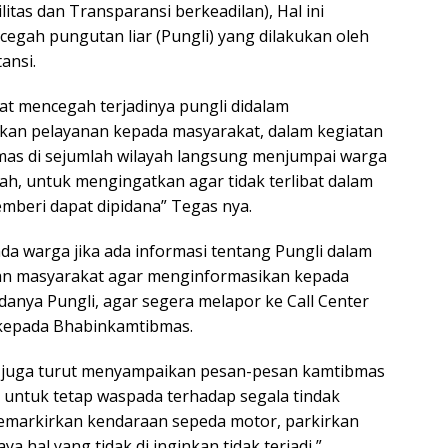
ilitas dan Transparansi berkeadilan), Hal ini
egah pungutan liar (Pungli) yang dilakukan oleh
ansi.
pat mencegah terjadinya pungli didalam
kan pelayanan kepada masyarakat, dalam kegiatan
bmas di sejumlah wilayah langsung menjumpai warga
h, untuk mengingatkan agar tidak terlibat dalam
emberi dapat dipidana” Tegas nya.
a warga jika ada informasi tentang Pungli dalam
yan masyarakat agar menginformasikan kepada
danya Pungli, agar segera melapor ke Call Center
 kepada Bhabinkamtibmas.
s juga turut menyampaikan pesan-pesan kamtibmas
 untuk tetap waspada terhadap segala tindak
memarkirkan kendaraan sepeda motor, parkirkan
a hal yang tidak di inginkan tidak terjadi,”