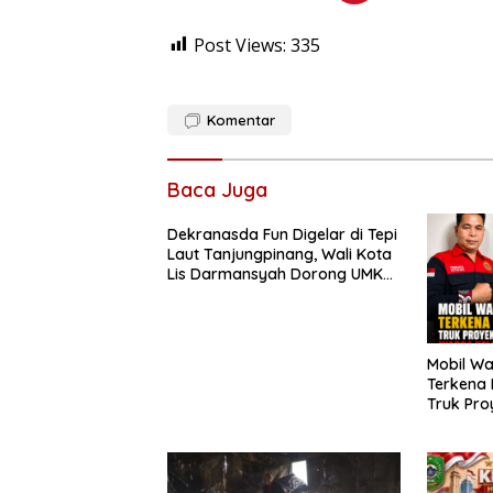
Post Views:
335
Komentar
Baca Juga
Dekranasda Fun Digelar di Tepi
Laut Tanjungpinang, Wali Kota
Lis Darmansyah Dorong UMKM
dan Ekonomi Kreatif
Mobil Wa
Terkena 
Truk Pro
Sagatani
Pengemu