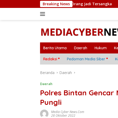
Langsung
ar Polda Kepri, 11 Orang Jadi Tersangka
Breaking News
Mobil Warga 
ke
konten
Berita Utama
Daerah
Hukum
K
Redaksi
Pedoman Media Siber
K
Beranda
Daerah
Daerah
Polres Bintan Gencar 
Pungli
Media Cyber News.Com
28 Oktober 2022