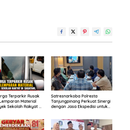
rga Terparkir Rusak
Satresnarkoba Polresta
Lemparan Material
Tanjungpinang Perkuat Sinergi
yek Sekolah Rakyat di
dengan Jasa Ekspedisi untuk
, Warga Keluhkan
Tangkal Peredaran Narkoba
di Ugal-ugalan