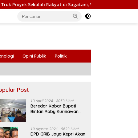
ah Rakyat di Sagatani, Warga Keluhkan Pengemudi Ugal-ugala
knologi
Opini Publik
Politik
opular Post
13 April 2024
8053 Lihat
Beredar Kabar Bupati
Bintan Roby Kurniawan
Larang Beberapa Oknum
ASN Datang Ke Acara
Open House Apri Sujadi
19 Agustus 2021
5623 Lihat
DPD GRIB Jaya Kepri Akan