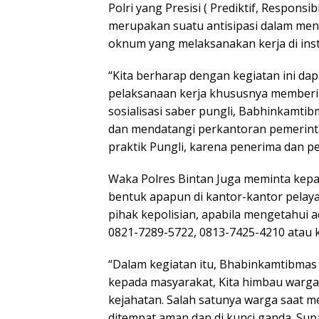
Polri yang Presisi ( Prediktif, Responsib
merupakan suatu antisipasi dalam menc
oknum yang melaksanakan kerja di inst
“Kita berharap dengan kegiatan ini da
pelaksanaan kerja khususnya memberi
sosialisasi saber pungli, Babhinkamti
dan mendatangi perkantoran pemerinta
praktik Pungli, karena penerima dan p
Waka Polres Bintan Juga meminta kepad
bentuk apapun di kantor-kantor pela
pihak kepolisian, apabila mengetahui a
0821-7289-5722, 0813-7425-4210 atau
“Dalam kegiatan itu, Bhabinkamtibma
kepada masyarakat, Kita himbau warga
kejahatan. Salah satunya warga saat 
ditempat aman dan di kunci ganda. Supay