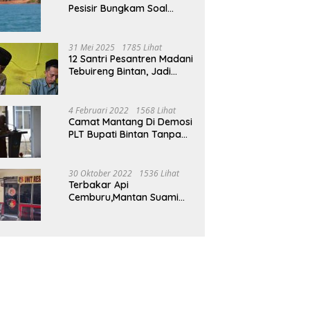
Pesisir Bungkam Soal
Tambang Boksit Di Pulau
Malin, Kejati Kepri : Kita
Akan Lakukan Pengecekan
31 Mei 2025
1785 Lihat
12 Santri Pesantren Madani
Tebuireng Bintan, Jadi
Korban Kekerasan Oknum
Ustad
4 Februari 2022
1568 Lihat
Camat Mantang Di Demosi
PLT Bupati Bintan Tanpa
Alasan Yang Jelas
30 Oktober 2022
1536 Lihat
Terbakar Api
Cemburu,Mantan Suami
Bacok Suami Mantan Istri