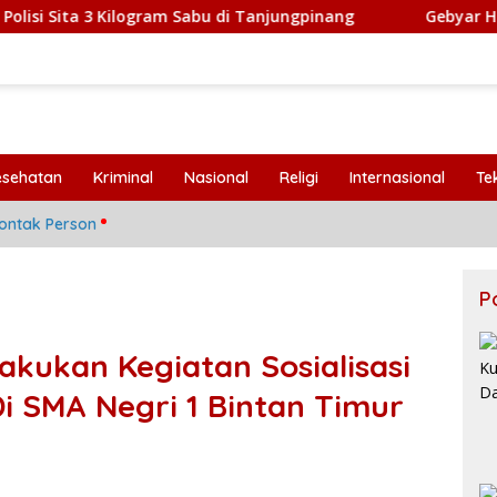
a 3 Kilogram Sabu di Tanjungpinang
Gebyar HUT RI ke-8
esehatan
Kriminal
Nasional
Religi
Internasional
Te
ontak Person
P
akukan Kegiatan Sosialisasi
 Di SMA Negri 1 Bintan Timur