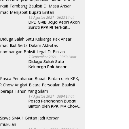
Open House Apri Sujadi
19 Agustus 2021
5623 Lihat
DPD GRIB Jaya Kepri Akan
Surati KPK RI Terkait
Tambang Bauksit Di Masa
Ansar Ahmad Menjabat
Bupati Bintan
7 September 2021
3969 Lihat
Diduga Salah Satu
Keluarga Pak Ansar
Ahmad Ikut Serta Dalam
Aktivitas Penambangan
Boksit Ilegal Di Bintan
17 Agustus 2021
3894 Lihat
Pasca Penahanan Bupati
Bintan oleh KPK, MR Chow
Angkat Bicara Persoalan
Bauksit Beberapa Tahun
Yang Silam