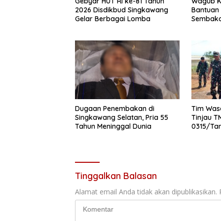
Gebyar HUT RI ke-81 Tahun
Wagub K
2026 Disdikbud Singkawang
Bantuan 
Gelar Berbagai Lomba
Sembako 
Tanjung
Dugaan Penembakan di
Tim Was
Singkawang Selatan, Pria 55
Tinjau 
Tahun Meninggal Dunia
0315/Tan
Program 
Target
Tinggalkan Balasan
Alamat email Anda tidak akan dipublikasikan.