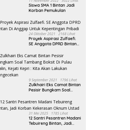
11 November 2022
3022 Lihat
Siswa SMA 1 Bintan Jadi
Korban Pemukulan
24 Oktober 2021
2168 Lihat
Proyek Aspirasi Zulfaefi.
SE Anggota DPRD Bintan
Di Anggap Untuk
Kepentingan Pribadi
9 September 2021
1796 Lihat
Zulkhairi Eks Camat Bintan
Pesisir Bungkam Soal
Tambang Boksit Di Pulau
Malin, Kejati Kepri : Kita
Akan Lakukan Pengecekan
31 Mei 2025
1785 Lihat
12 Santri Pesantren Madani
Tebuireng Bintan, Jadi
Korban Kekerasan Oknum