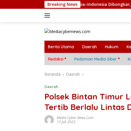
Langsung
Jaringan Narkoba Malaysia–Indonesia Dibongkar, Polisi Sit
Breaking News
ke
konten
Berita Utama
Daerah
Hukum
K
Redaksi
Pedoman Media Siber
K
Beranda
Daerah
Daerah
Polsek Bintan Timur L
Tertib Berlalu Lintas
Media Cyber News.Com
13 Juli 2022