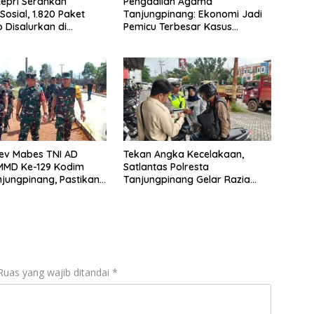
epri Serahkan
Pengadilan Agama
Sosial, 1.820 Paket
Tanjungpinang: Ekonomi Jadi
Disalurkan di
Pemicu Terbesar Kasus
pinang
Perceraian
ev Mabes TNI AD
Tekan Angka Kecelakaan,
TMMD Ke-129 Kodim
Satlantas Polresta
jungpinang, Pastikan
Tanjungpinang Gelar Razia
Berjalan Sesuai
Humanis
Ruas yang wajib ditandai
*