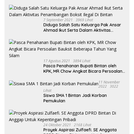
Ahmad Menjabat Bupati Bintan
7 September 2021
3969 Lihat
Diduga Salah Satu Keluarga Pak Ansar
Ahmad Ikut Serta Dalam Aktivitas
Penambangan Boksit Ilegal Di Bintan
17 Agustus 2021
3894 Lihat
Pasca Penahanan Bupati Bintan oleh
KPK, MR Chow Angkat Bicara Persoalan
Bauksit Beberapa Tahun Yang Silam
11 November
2022
3022
Lihat
Siswa SMA 1 Bintan Jadi Korban
Pemukulan
24 Oktober 2021
2168 Lihat
Proyek Aspirasi Zulfaefi. SE Anggota