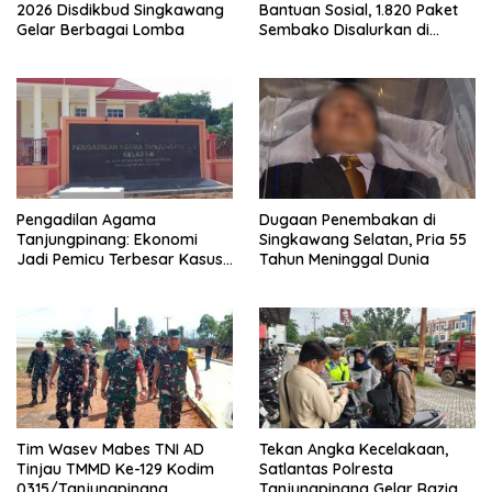
2026 Disdikbud Singkawang
Bantuan Sosial, 1.820 Paket
Gelar Berbagai Lomba
Sembako Disalurkan di
Tanjungpinang
Pengadilan Agama
Dugaan Penembakan di
Tanjungpinang: Ekonomi
Singkawang Selatan, Pria 55
Jadi Pemicu Terbesar Kasus
Tahun Meninggal Dunia
Perceraian
Tim Wasev Mabes TNI AD
Tekan Angka Kecelakaan,
Tinjau TMMD Ke-129 Kodim
Satlantas Polresta
0315/Tanjungpinang,
Tanjungpinang Gelar Razia