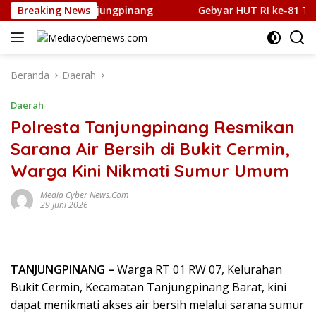
Langsung
am Sabu di Tanjungpinang
Breaking News
Gebyar HUT RI ke-81 Tahun 2
ke
konten
Beranda
Daerah
Daerah
Polresta Tanjungpinang Resmikan
Sarana Air Bersih di Bukit Cermin,
Warga Kini Nikmati Sumur Umum
Media Cyber News.Com
29 Juni 2026
TANJUNGPINANG –
Warga RT 01 RW 07, Kelurahan
Bukit Cermin, Kecamatan Tanjungpinang Barat, kini
dapat menikmati akses air bersih melalui sarana sumur