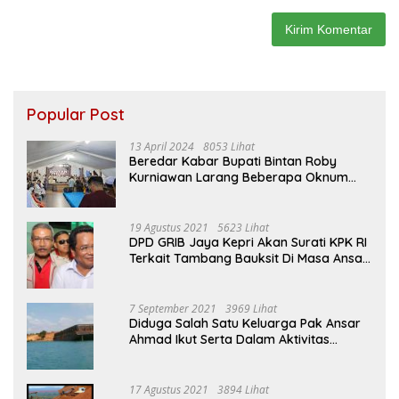
Popular Post
13 April 2024
8053 Lihat
Beredar Kabar Bupati Bintan Roby
Kurniawan Larang Beberapa Oknum
ASN Datang Ke Acara Open House Apri
Sujadi
19 Agustus 2021
5623 Lihat
DPD GRIB Jaya Kepri Akan Surati KPK RI
Terkait Tambang Bauksit Di Masa Ansar
Ahmad Menjabat Bupati Bintan
7 September 2021
3969 Lihat
Diduga Salah Satu Keluarga Pak Ansar
Ahmad Ikut Serta Dalam Aktivitas
Penambangan Boksit Ilegal Di Bintan
17 Agustus 2021
3894 Lihat