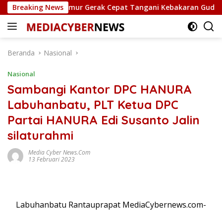
Langsung
ek Bintan Timur Gerak Cepat Tangani Kebakaran Gudang Elektro
Breaking News
ke
konten
Beranda
Nasional
Nasional
Sambangi Kantor DPC HANURA
Labuhanbatu, PLT Ketua DPC
Partai HANURA Edi Susanto Jalin
silaturahmi
Media Cyber News.Com
13 Februari 2023
Labuhanbatu Rantauprapat MediaCybernews.com-