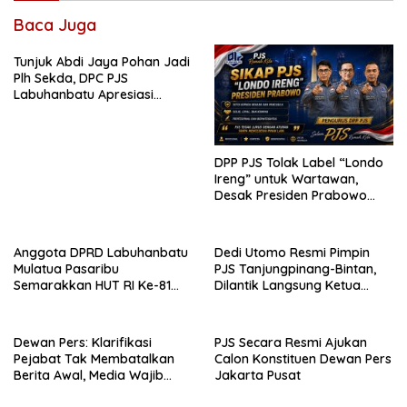
Baca Juga
Tunjuk Abdi Jaya Pohan Jadi
Plh Sekda, DPC PJS
Labuhanbatu Apresiasi
Bupati
DPP PJS Tolak Label “Londo
Ireng” untuk Wartawan,
Desak Presiden Prabowo
Cabut Pernyataan dan Minta
Maaf
Anggota DPRD Labuhanbatu
Dedi Utomo Resmi Pimpin
Mulatua Pasaribu
PJS Tanjungpinang-Bintan,
Semarakkan HUT RI Ke-81
Dilantik Langsung Ketua
Lewat Festival Pop Dan
Umum DPP PJS di Jakarta
Dangdut
Dewan Pers: Klarifikasi
PJS Secara Resmi Ajukan
Pejabat Tak Membatalkan
Calon Konstituen Dewan Pers
Berita Awal, Media Wajib
Jakarta Pusat
Sajikan Seluruh