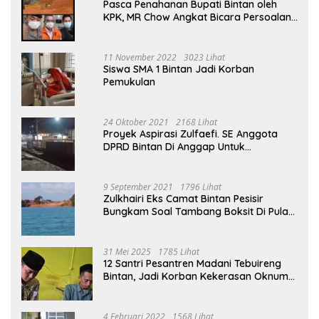
Pasca Penahanan Bupati Bintan oleh
KPK, MR Chow Angkat Bicara Persoalan
Bauksit Beberapa Tahun Yang Silam
11 November 2022
3023 Lihat
Siswa SMA 1 Bintan Jadi Korban
Pemukulan
24 Oktober 2021
2168 Lihat
Proyek Aspirasi Zulfaefi. SE Anggota
DPRD Bintan Di Anggap Untuk
Kepentingan Pribadi
9 September 2021
1796 Lihat
Zulkhairi Eks Camat Bintan Pesisir
Bungkam Soal Tambang Boksit Di Pulau
Malin, Kejati Kepri : Kita Akan Lakukan
Pengecekan
31 Mei 2025
1785 Lihat
12 Santri Pesantren Madani Tebuireng
Bintan, Jadi Korban Kekerasan Oknum
Ustad
4 Februari 2022
1568 Lihat