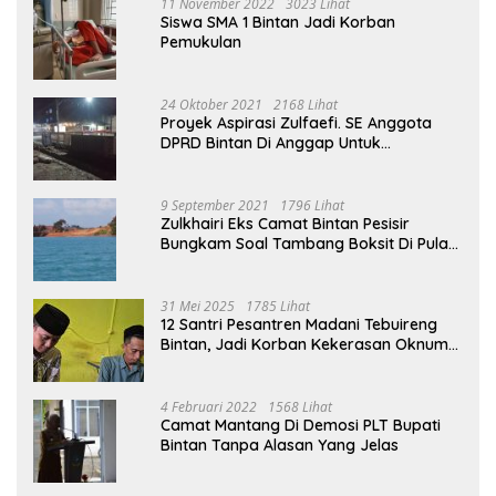
11 November 2022
3023 Lihat
Siswa SMA 1 Bintan Jadi Korban
Pemukulan
24 Oktober 2021
2168 Lihat
Proyek Aspirasi Zulfaefi. SE Anggota
DPRD Bintan Di Anggap Untuk
Kepentingan Pribadi
9 September 2021
1796 Lihat
Zulkhairi Eks Camat Bintan Pesisir
Bungkam Soal Tambang Boksit Di Pulau
Malin, Kejati Kepri : Kita Akan Lakukan
Pengecekan
31 Mei 2025
1785 Lihat
12 Santri Pesantren Madani Tebuireng
Bintan, Jadi Korban Kekerasan Oknum
Ustad
4 Februari 2022
1568 Lihat
Camat Mantang Di Demosi PLT Bupati
Bintan Tanpa Alasan Yang Jelas