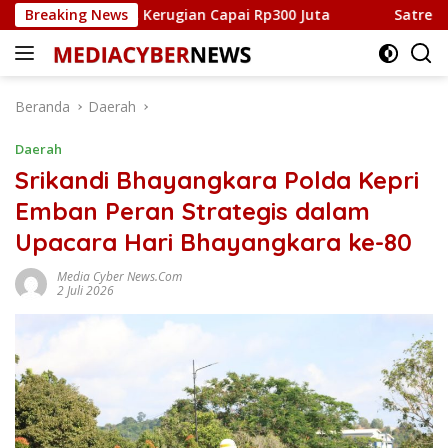
Langsung
ang Kota, Kerugian Capai Rp300 Juta
Breaking News
Satresnarkoba Po
ke
konten
Beranda
Daerah
Daerah
Srikandi Bhayangkara Polda Kepri
Emban Peran Strategis dalam
Upacara Hari Bhayangkara ke-80
Media Cyber News.Com
2 Juli 2026