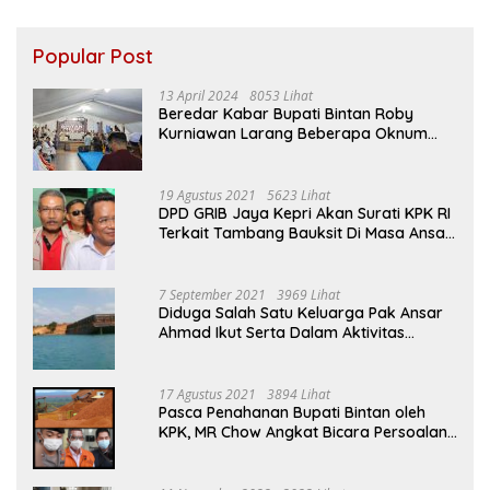
Popular Post
13 April 2024
8053 Lihat
Beredar Kabar Bupati Bintan Roby
Kurniawan Larang Beberapa Oknum
ASN Datang Ke Acara Open House Apri
Sujadi
19 Agustus 2021
5623 Lihat
DPD GRIB Jaya Kepri Akan Surati KPK RI
Terkait Tambang Bauksit Di Masa Ansar
Ahmad Menjabat Bupati Bintan
7 September 2021
3969 Lihat
Diduga Salah Satu Keluarga Pak Ansar
Ahmad Ikut Serta Dalam Aktivitas
Penambangan Boksit Ilegal Di Bintan
17 Agustus 2021
3894 Lihat
Pasca Penahanan Bupati Bintan oleh
KPK, MR Chow Angkat Bicara Persoalan
Bauksit Beberapa Tahun Yang Silam