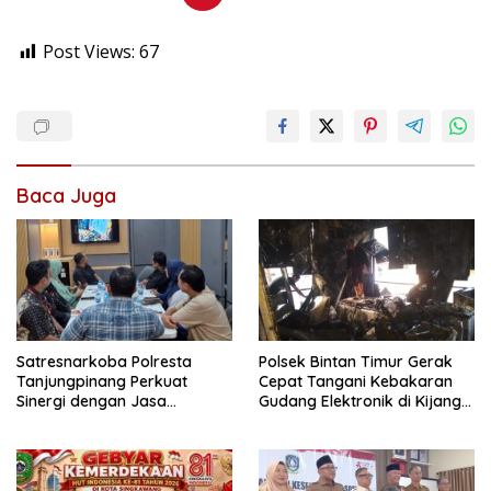
Post Views:
67
Baca Juga
Satresnarkoba Polresta
Polsek Bintan Timur Gerak
Tanjungpinang Perkuat
Cepat Tangani Kebakaran
Sinergi dengan Jasa
Gudang Elektronik di Kijang
Ekspedisi untuk Tangkal
Kota, Kerugian Capai Rp300
Peredaran Narkoba
Juta