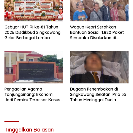
Gebyar HUT RI ke-81 Tahun
Wagub Kepri Serahkan
2026 Disdikbud Singkawang
Bantuan Sosial, 1.820 Paket
Gelar Berbagai Lomba
Sembako Disalurkan di
Tanjungpinang
Pengadilan Agama
Dugaan Penembakan di
Tanjungpinang: Ekonomi
Singkawang Selatan, Pria 55
Jadi Pemicu Terbesar Kasus
Tahun Meninggal Dunia
Perceraian
Tinggalkan Balasan