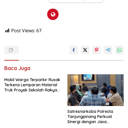
Post Views:
67
Baca Juga
Mobil Warga Terparkir Rusak
Terkena Lemparan Material
Truk Proyek Sekolah Rakyat
di Sagatani, Warga Keluhkan
Pengemudi Ugal-ugalan
Satresnarkoba Polresta
Tanjungpinang Perkuat
Sinergi dengan Jasa
Ekspedisi untuk Tangkal