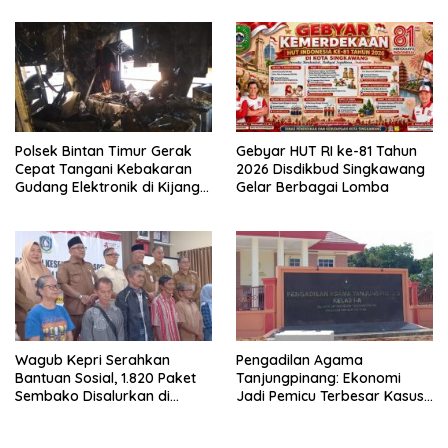
Peredaran Narkoba
Polsek Bintan Timur Gerak
Gebyar HUT RI ke-81 Tahun
Cepat Tangani Kebakaran
2026 Disdikbud Singkawang
Gudang Elektronik di Kijang
Gelar Berbagai Lomba
Kota, Kerugian Capai Rp300
Juta
Wagub Kepri Serahkan
Pengadilan Agama
Bantuan Sosial, 1.820 Paket
Tanjungpinang: Ekonomi
Sembako Disalurkan di
Jadi Pemicu Terbesar Kasus
Tanjungpinang
Perceraian