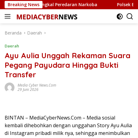
Langsung
 untuk Tangkal Peredaran Narkoba
Breaking News
Polsek Bintan Timur
ke
konten
Beranda
Daerah
Daerah
Ayu Aulia Unggah Rekaman Suara
Pegang Payudara Hingga Bukti
Transfer
Media Cyber News.Com
29 Juni 2026
BINTAN – MediaCyberNews.Com – Media sosial
kembali dihebohkan dengan unggahan Story Ayu Aulia
di Instagram pribadi milik nya, sehingga menimbulkan