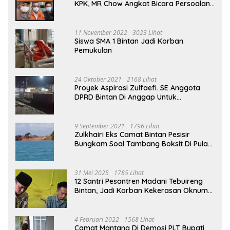
KPK, MR Chow Angkat Bicara Persoalan
Bauksit Beberapa Tahun Yang Silam
11 November 2022
3023 Lihat
Siswa SMA 1 Bintan Jadi Korban
Pemukulan
24 Oktober 2021
2168 Lihat
Proyek Aspirasi Zulfaefi. SE Anggota
DPRD Bintan Di Anggap Untuk
Kepentingan Pribadi
9 September 2021
1796 Lihat
Zulkhairi Eks Camat Bintan Pesisir
Bungkam Soal Tambang Boksit Di Pulau
Malin, Kejati Kepri : Kita Akan Lakukan
Pengecekan
31 Mei 2025
1785 Lihat
12 Santri Pesantren Madani Tebuireng
Bintan, Jadi Korban Kekerasan Oknum
Ustad
4 Februari 2022
1568 Lihat
Camat Mantang Di Demosi PLT Bupati