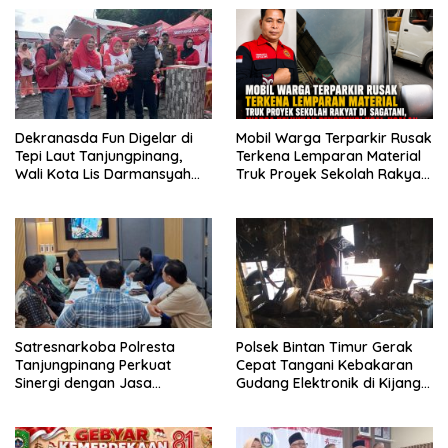
Dekranasda Fun Digelar di
Mobil Warga Terparkir Rusak
Tepi Laut Tanjungpinang,
Terkena Lemparan Material
Wali Kota Lis Darmansyah
Truk Proyek Sekolah Rakyat
Dorong UMKM dan Ekonomi
di Sagatani, Warga Keluhkan
Kreatif
Pengemudi Ugal-ugalan
Satresnarkoba Polresta
Polsek Bintan Timur Gerak
Tanjungpinang Perkuat
Cepat Tangani Kebakaran
Sinergi dengan Jasa
Gudang Elektronik di Kijang
Ekspedisi untuk Tangkal
Kota, Kerugian Capai Rp300
Peredaran Narkoba
Juta