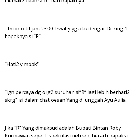
memakzulkan si”R” Dan bapaknya”
” Ini info td jam 23.00 lewat y yg aku dengar Dr ring 1
bapaknya si “R”
“Hati2 y mbak”
“Jgn percaya dg org2 suruhan si”R” lagi lebih berhati2
skrg” isi dalam chat oesan Yang di unggah Ayu Aulia.
Jika “R” Yang dimaksud adalah Bupati Bintan Roby
Kurniawan seperti spekulasi netizen, berarti bapaksi