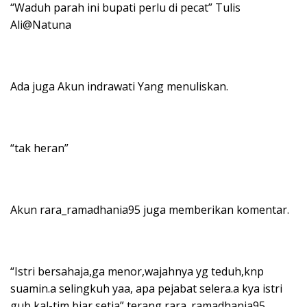
“Waduh parah ini bupati perlu di pecat” Tulis
Ali@Natuna
Ada juga Akun indrawati Yang menuliskan.
“tak heran”
Akun rara_ramadhania95 juga memberikan komentar.
“Istri bersahaja,ga menor,wajahnya yg teduh,knp
suamin.a selingkuh yaa, apa pejabat selera.a kya istri
gub kal-tim,biar setia” terang rara_ramadhania95.