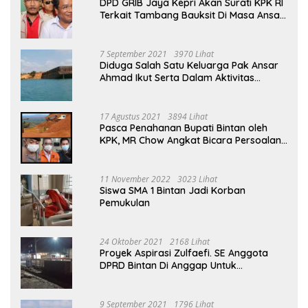
DPD GRIB Jaya Kepri Akan Surati KPK RI
Terkait Tambang Bauksit Di Masa Ansar
Ahmad Menjabat Bupati Bintan
7 September 2021
3970 Lihat
Diduga Salah Satu Keluarga Pak Ansar
Ahmad Ikut Serta Dalam Aktivitas
Penambangan Boksit Ilegal Di Bintan
17 Agustus 2021
3894 Lihat
Pasca Penahanan Bupati Bintan oleh
KPK, MR Chow Angkat Bicara Persoalan
Bauksit Beberapa Tahun Yang Silam
11 November 2022
3023 Lihat
Siswa SMA 1 Bintan Jadi Korban
Pemukulan
24 Oktober 2021
2168 Lihat
Proyek Aspirasi Zulfaefi. SE Anggota
DPRD Bintan Di Anggap Untuk
Kepentingan Pribadi
9 September 2021
1796 Lihat