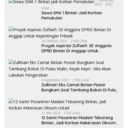
11 November
2022
3022
Lihat
Siswa SMA 1 Bintan Jadi Korban
Pemukulan
24 Oktober 2021
2168 Lihat
Proyek Aspirasi Zulfaefi. SE Anggota
DPRD Bintan Di Anggap Untuk
Kepentingan Pribadi
9 September 2021
1796 Lihat
Zulkhairi Eks Camat Bintan Pesisir
Bungkam Soal Tambang Boksit Di Pulau
Malin, Kejati Kepri : Kita Akan Lakukan
Pengecekan
31 Mei 2025
1785 Lihat
12 Santri Pesantren Madani Tebuireng
Bintan, Jadi Korban Kekerasan Oknum