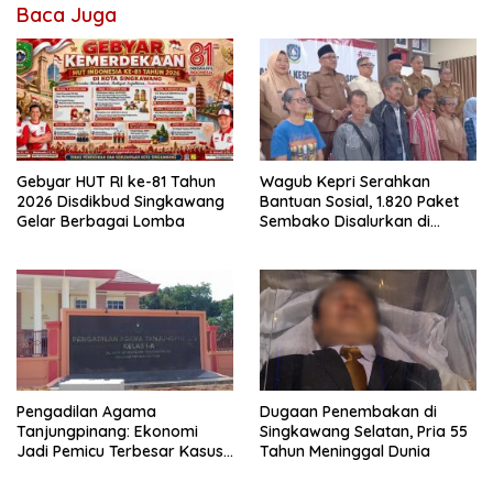
Baca Juga
Gebyar HUT RI ke-81 Tahun
Wagub Kepri Serahkan
2026 Disdikbud Singkawang
Bantuan Sosial, 1.820 Paket
Gelar Berbagai Lomba
Sembako Disalurkan di
Tanjungpinang
Pengadilan Agama
Dugaan Penembakan di
Tanjungpinang: Ekonomi
Singkawang Selatan, Pria 55
Jadi Pemicu Terbesar Kasus
Tahun Meninggal Dunia
Perceraian