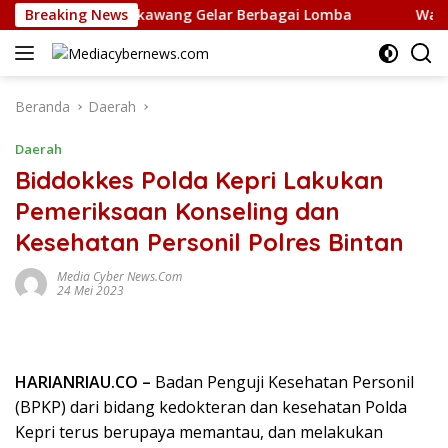
Langsung
Disdikbud Singkawang Gelar Berbagai Lomba
Breaking News
Wagub Kep
ke
konten
Beranda
Daerah
Daerah
Biddokkes Polda Kepri Lakukan
Pemeriksaan Konseling dan
Kesehatan Personil Polres Bintan
Media Cyber News.Com
24 Mei 2023
HARIANRIAU.CO –
Badan Penguji Kesehatan Personil
(BPKP) dari bidang kedokteran dan kesehatan Polda
Kepri terus berupaya memantau, dan melakukan