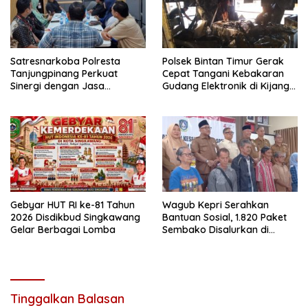
Satresnarkoba Polresta
Polsek Bintan Timur Gerak
Tanjungpinang Perkuat
Cepat Tangani Kebakaran
Sinergi dengan Jasa
Gudang Elektronik di Kijang
Ekspedisi untuk Tangkal
Kota, Kerugian Capai Rp300
Peredaran Narkoba
Juta
Gebyar HUT RI ke-81 Tahun
Wagub Kepri Serahkan
2026 Disdikbud Singkawang
Bantuan Sosial, 1.820 Paket
Gelar Berbagai Lomba
Sembako Disalurkan di
Tanjungpinang
Tinggalkan Balasan