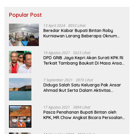
Popular Post
13 April 2024
8053 Lihat
Beredar Kabar Bupati Bintan Roby
Kurniawan Larang Beberapa Oknum
ASN Datang Ke Acara Open House Apri
Sujadi
19 Agustus 2021
5623 Lihat
DPD GRIB Jaya Kepri Akan Surati KPK RI
Terkait Tambang Bauksit Di Masa Ansar
Ahmad Menjabat Bupati Bintan
7 September 2021
3970 Lihat
Diduga Salah Satu Keluarga Pak Ansar
Ahmad Ikut Serta Dalam Aktivitas
Penambangan Boksit Ilegal Di Bintan
17 Agustus 2021
3894 Lihat
Pasca Penahanan Bupati Bintan oleh
KPK, MR Chow Angkat Bicara Persoalan
Bauksit Beberapa Tahun Yang Silam