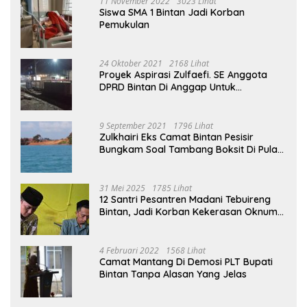
11 November 2022
3023 Lihat
Siswa SMA 1 Bintan Jadi Korban
Pemukulan
24 Oktober 2021
2168 Lihat
Proyek Aspirasi Zulfaefi. SE Anggota
DPRD Bintan Di Anggap Untuk
Kepentingan Pribadi
9 September 2021
1796 Lihat
Zulkhairi Eks Camat Bintan Pesisir
Bungkam Soal Tambang Boksit Di Pulau
Malin, Kejati Kepri : Kita Akan Lakukan
Pengecekan
31 Mei 2025
1785 Lihat
12 Santri Pesantren Madani Tebuireng
Bintan, Jadi Korban Kekerasan Oknum
Ustad
4 Februari 2022
1568 Lihat
Camat Mantang Di Demosi PLT Bupati
Bintan Tanpa Alasan Yang Jelas