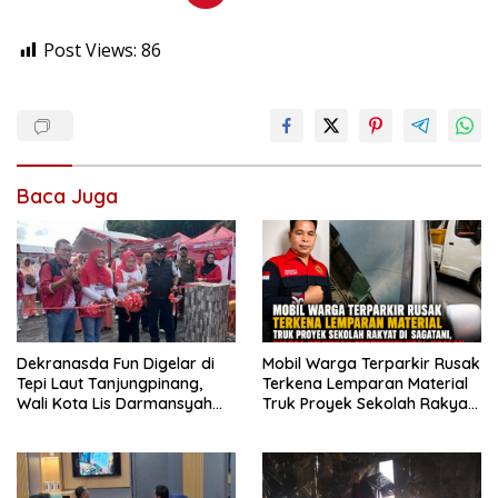
Post Views:
86
Baca Juga
Dekranasda Fun Digelar di
Mobil Warga Terparkir Rusak
Tepi Laut Tanjungpinang,
Terkena Lemparan Material
Wali Kota Lis Darmansyah
Truk Proyek Sekolah Rakyat
Dorong UMKM dan Ekonomi
di Sagatani, Warga Keluhkan
Kreatif
Pengemudi Ugal-ugalan