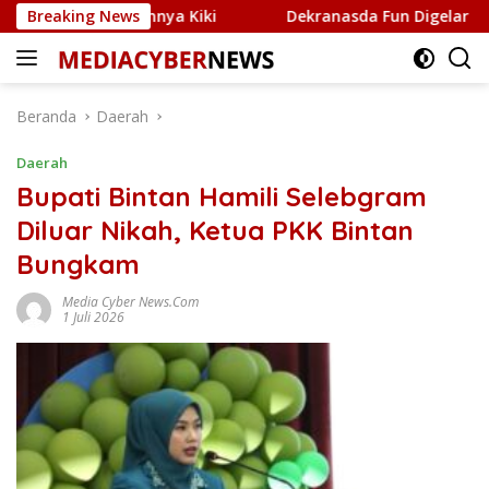
Langsung
i Jaringannya Kiki
Breaking News
Dekranasda Fun Digelar di Tepi La
ke
konten
Beranda
Daerah
Daerah
Bupati Bintan Hamili Selebgram
Diluar Nikah, Ketua PKK Bintan
Bungkam
Media Cyber News.Com
1 Juli 2026