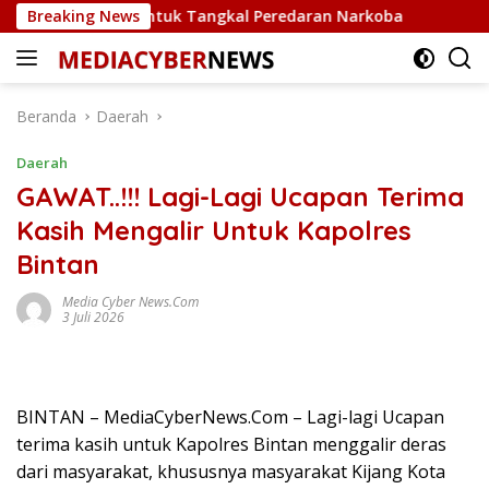
Langsung
 Ekspedisi untuk Tangkal Peredaran Narkoba
Breaking News
Polsek Bi
ke
konten
Beranda
Daerah
Daerah
GAWAT..!!! Lagi-Lagi Ucapan Terima
Kasih Mengalir Untuk Kapolres
Bintan
Media Cyber News.Com
3 Juli 2026
BINTAN – MediaCyberNews.Com – Lagi-lagi Ucapan
terima kasih untuk Kapolres Bintan menggalir deras
dari masyarakat, khususnya masyarakat Kijang Kota