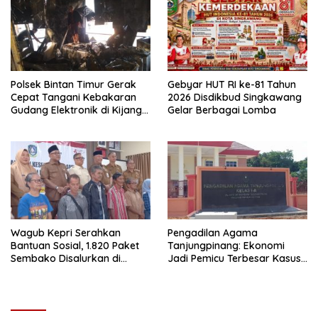
Polsek Bintan Timur Gerak
Gebyar HUT RI ke-81 Tahun
Cepat Tangani Kebakaran
2026 Disdikbud Singkawang
Gudang Elektronik di Kijang
Gelar Berbagai Lomba
Kota, Kerugian Capai Rp300
Juta
Wagub Kepri Serahkan
Pengadilan Agama
Bantuan Sosial, 1.820 Paket
Tanjungpinang: Ekonomi
Sembako Disalurkan di
Jadi Pemicu Terbesar Kasus
Tanjungpinang
Perceraian