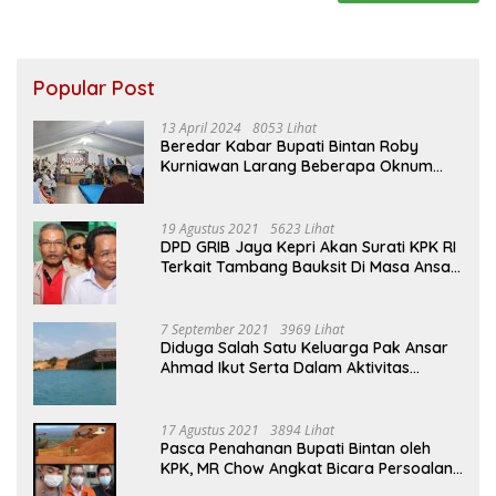
Popular Post
13 April 2024
8053 Lihat
Beredar Kabar Bupati Bintan Roby
Kurniawan Larang Beberapa Oknum
ASN Datang Ke Acara Open House Apri
Sujadi
19 Agustus 2021
5623 Lihat
DPD GRIB Jaya Kepri Akan Surati KPK RI
Terkait Tambang Bauksit Di Masa Ansar
Ahmad Menjabat Bupati Bintan
7 September 2021
3969 Lihat
Diduga Salah Satu Keluarga Pak Ansar
Ahmad Ikut Serta Dalam Aktivitas
Penambangan Boksit Ilegal Di Bintan
17 Agustus 2021
3894 Lihat
Pasca Penahanan Bupati Bintan oleh
KPK, MR Chow Angkat Bicara Persoalan
Bauksit Beberapa Tahun Yang Silam