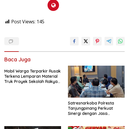
Post Views:
145
Baca Juga
Mobil Warga Terparkir Rusak
Terkena Lemparan Material
Truk Proyek Sekolah Rakyat
di Sagatani, Warga Keluhkan
Pengemudi Ugal-ugalan
Satresnarkoba Polresta
Tanjungpinang Perkuat
Sinergi dengan Jasa
Ekspedisi untuk Tangkal
Peredaran Narkoba