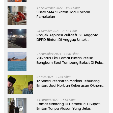
11 November 2022
3023 Lihat
Siswa SMA 1 Bintan Jadi Korban
Pemukulan
24 Oktober 2021
2168 Lihat
Proyek Aspirasi Zulfaefi. SE Anggota
DPRD Bintan Di Anggap Untuk
Kepentingan Pribadi
9 September 2021
1796 Lihat
Zulkhairi Eks Camat Bintan Pesisir
Bungkam Soal Tambang Boksit Di Pulau
Malin, Kejati Kepri : Kita Akan Lakukan
Pengecekan
31 Mei 2025
1785 Lihat
12 Santri Pesantren Madani Tebuireng
Bintan, Jadi Korban Kekerasan Oknum
Ustad
4 Februari 2022
1568 Lihat
Camat Mantang Di Demosi PLT Bupati
Bintan Tanpa Alasan Yang Jelas