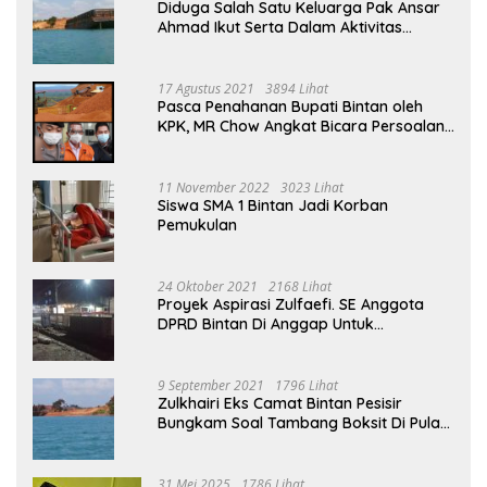
Diduga Salah Satu Keluarga Pak Ansar
Ahmad Ikut Serta Dalam Aktivitas
Penambangan Boksit Ilegal Di Bintan
17 Agustus 2021
3894 Lihat
Pasca Penahanan Bupati Bintan oleh
KPK, MR Chow Angkat Bicara Persoalan
Bauksit Beberapa Tahun Yang Silam
11 November 2022
3023 Lihat
Siswa SMA 1 Bintan Jadi Korban
Pemukulan
24 Oktober 2021
2168 Lihat
Proyek Aspirasi Zulfaefi. SE Anggota
DPRD Bintan Di Anggap Untuk
Kepentingan Pribadi
9 September 2021
1796 Lihat
Zulkhairi Eks Camat Bintan Pesisir
Bungkam Soal Tambang Boksit Di Pulau
Malin, Kejati Kepri : Kita Akan Lakukan
Pengecekan
31 Mei 2025
1786 Lihat