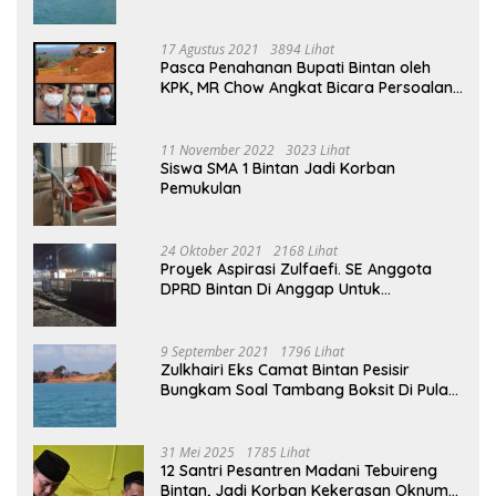
Penambangan Boksit Ilegal Di Bintan
17 Agustus 2021
3894 Lihat
Pasca Penahanan Bupati Bintan oleh
KPK, MR Chow Angkat Bicara Persoalan
Bauksit Beberapa Tahun Yang Silam
11 November 2022
3023 Lihat
Siswa SMA 1 Bintan Jadi Korban
Pemukulan
24 Oktober 2021
2168 Lihat
Proyek Aspirasi Zulfaefi. SE Anggota
DPRD Bintan Di Anggap Untuk
Kepentingan Pribadi
9 September 2021
1796 Lihat
Zulkhairi Eks Camat Bintan Pesisir
Bungkam Soal Tambang Boksit Di Pulau
Malin, Kejati Kepri : Kita Akan Lakukan
Pengecekan
31 Mei 2025
1785 Lihat
12 Santri Pesantren Madani Tebuireng
Bintan, Jadi Korban Kekerasan Oknum