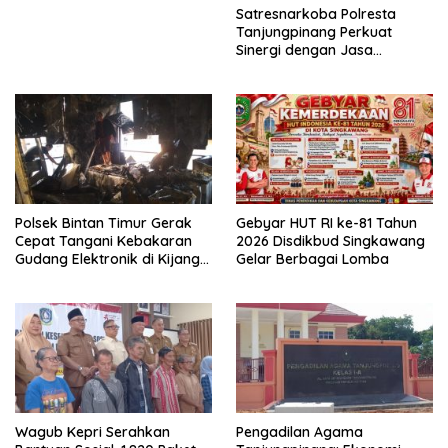
Satresnarkoba Polresta
Tanjungpinang Perkuat
Sinergi dengan Jasa
Ekspedisi untuk Tangkal
Peredaran Narkoba
Polsek Bintan Timur Gerak
Gebyar HUT RI ke-81 Tahun
Cepat Tangani Kebakaran
2026 Disdikbud Singkawang
Gudang Elektronik di Kijang
Gelar Berbagai Lomba
Kota, Kerugian Capai Rp300
Juta
Wagub Kepri Serahkan
Pengadilan Agama