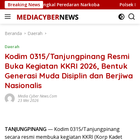
Langsung
isi untuk Tangkal Peredaran Narkoba
Breaking News
Polsek Bintan Ti
ke
konten
Beranda
Daerah
Daerah
Kodim 0315/Tanjungpinang Resmi
Buka Kegiatan KKRI 2026, Bentuk
Generasi Muda Disiplin dan Berjiwa
Nasionalis
Media Cyber News.Com
23 Mei 2026
TANJUNGPINANG
— Kodim 0315/Tanjungpinang
secara resmi membuka kegiatan KKRI (Korp Kadet