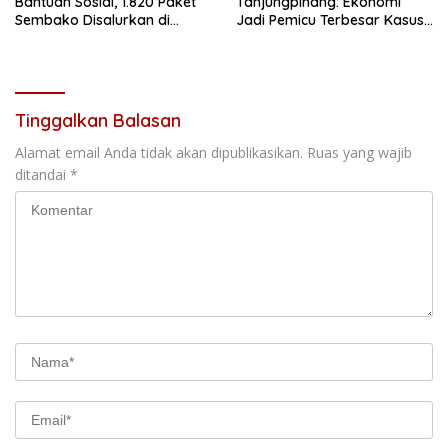
Bantuan Sosial, 1.820 Paket
Tanjungpinang: Ekonomi
Sembako Disalurkan di
Jadi Pemicu Terbesar Kasus
Tanjungpinang
Perceraian
Tinggalkan Balasan
Alamat email Anda tidak akan dipublikasikan.
Ruas yang wajib
ditandai
*