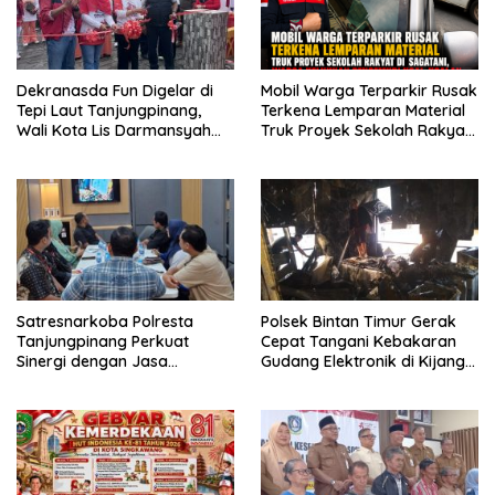
Dekranasda Fun Digelar di
Mobil Warga Terparkir Rusak
Tepi Laut Tanjungpinang,
Terkena Lemparan Material
Wali Kota Lis Darmansyah
Truk Proyek Sekolah Rakyat
Dorong UMKM dan Ekonomi
di Sagatani, Warga Keluhkan
Kreatif
Pengemudi Ugal-ugalan
Satresnarkoba Polresta
Polsek Bintan Timur Gerak
Tanjungpinang Perkuat
Cepat Tangani Kebakaran
Sinergi dengan Jasa
Gudang Elektronik di Kijang
Ekspedisi untuk Tangkal
Kota, Kerugian Capai Rp300
Peredaran Narkoba
Juta