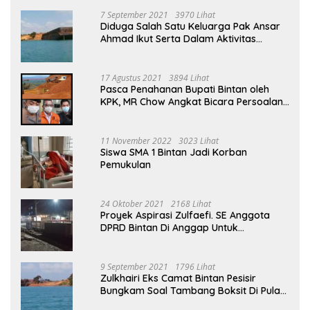
7 September 2021
3970 Lihat
Diduga Salah Satu Keluarga Pak Ansar
Ahmad Ikut Serta Dalam Aktivitas
Penambangan Boksit Ilegal Di Bintan
17 Agustus 2021
3894 Lihat
Pasca Penahanan Bupati Bintan oleh
KPK, MR Chow Angkat Bicara Persoalan
Bauksit Beberapa Tahun Yang Silam
11 November 2022
3023 Lihat
Siswa SMA 1 Bintan Jadi Korban
Pemukulan
24 Oktober 2021
2168 Lihat
Proyek Aspirasi Zulfaefi. SE Anggota
DPRD Bintan Di Anggap Untuk
Kepentingan Pribadi
9 September 2021
1796 Lihat
Zulkhairi Eks Camat Bintan Pesisir
Bungkam Soal Tambang Boksit Di Pulau
Malin, Kejati Kepri : Kita Akan Lakukan