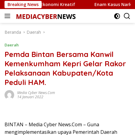
Langsung
 UMKM dan Ekonomi Kreatif
Breaking News
Enam Kasus Narkotika Dibon
ke
konten
Beranda
Daerah
Daerah
Pemda Bintan Bersama Kanwil
Kemenkumham Kepri Gelar Rakor
Pelaksanaan Kabupaten/Kota
Peduli HAM.
Media Cyber News.Com
14 Januari 2022
BINTAN – Media Cyber News.Com – Guna
mengimplementasikan upaya Pemerintah Daerah