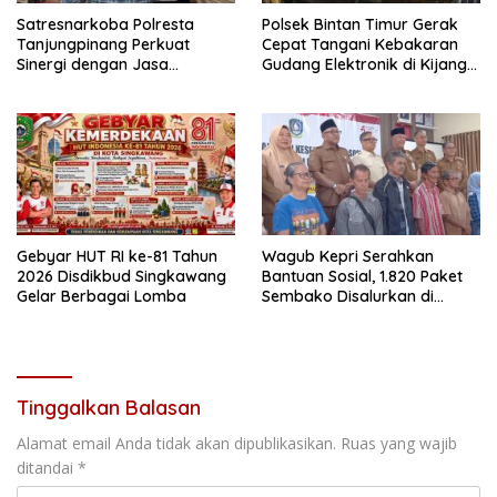
Satresnarkoba Polresta
Polsek Bintan Timur Gerak
Tanjungpinang Perkuat
Cepat Tangani Kebakaran
Sinergi dengan Jasa
Gudang Elektronik di Kijang
Ekspedisi untuk Tangkal
Kota, Kerugian Capai Rp300
Peredaran Narkoba
Juta
Gebyar HUT RI ke-81 Tahun
Wagub Kepri Serahkan
2026 Disdikbud Singkawang
Bantuan Sosial, 1.820 Paket
Gelar Berbagai Lomba
Sembako Disalurkan di
Tanjungpinang
Tinggalkan Balasan
Alamat email Anda tidak akan dipublikasikan.
Ruas yang wajib
ditandai
*