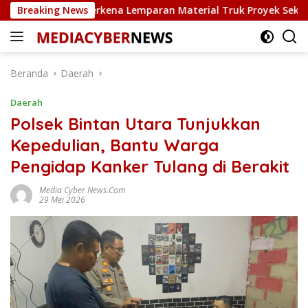
Langsung
Rusak Terkena Lemparan Material Truk Proyek Sekolah Rakyat
Breaking News
ke
konten
Beranda
Daerah
Daerah
Polsek Bintan Utara Tunjukkan
Kepedulian, Bantu Warga
Pengidap Kanker Tulang di Berakit
Media Cyber News.Com
29 Mei 2026