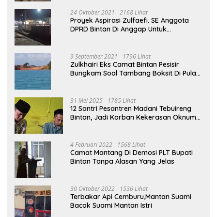
24 Oktober 2021
2168 Lihat
Proyek Aspirasi Zulfaefi. SE Anggota
DPRD Bintan Di Anggap Untuk
Kepentingan Pribadi
9 September 2021
1796 Lihat
Zulkhairi Eks Camat Bintan Pesisir
Bungkam Soal Tambang Boksit Di Pulau
Malin, Kejati Kepri : Kita Akan Lakukan
Pengecekan
31 Mei 2025
1785 Lihat
12 Santri Pesantren Madani Tebuireng
Bintan, Jadi Korban Kekerasan Oknum
Ustad
4 Februari 2022
1568 Lihat
Camat Mantang Di Demosi PLT Bupati
Bintan Tanpa Alasan Yang Jelas
30 Oktober 2022
1536 Lihat
Terbakar Api Cemburu,Mantan Suami
Bacok Suami Mantan Istri