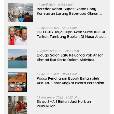
13 April 2024
8053 Lihat
Beredar Kabar Bupati Bintan Roby
Kurniawan Larang Beberapa Oknum
ASN Datang Ke Acara Open House Apri
Sujadi
19 Agustus 2021
5623 Lihat
DPD GRIB Jaya Kepri Akan Surati KPK RI
Terkait Tambang Bauksit Di Masa Ansar
Ahmad Menjabat Bupati Bintan
7 September 2021
3969 Lihat
Diduga Salah Satu Keluarga Pak Ansar
Ahmad Ikut Serta Dalam Aktivitas
Penambangan Boksit Ilegal Di Bintan
17 Agustus 2021
3894 Lihat
Pasca Penahanan Bupati Bintan oleh
KPK, MR Chow Angkat Bicara Persoalan
Bauksit Beberapa Tahun Yang Silam
11 November 2022
3023 Lihat
Siswa SMA 1 Bintan Jadi Korban
Pemukulan