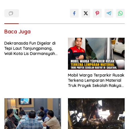
Baca Juga
Dekranasda Fun Digelar di
Tepi Laut Tanjungpinang,
Wali Kota Lis Darmansyah
Dorong UMKM dan Ekonomi
Kreatif
Mobil Warga Terparkir Rusak
Terkena Lemparan Material
Truk Proyek Sekolah Rakyat
di Sagatani, Warga Keluhkan
Pengemudi Ugal-ugalan