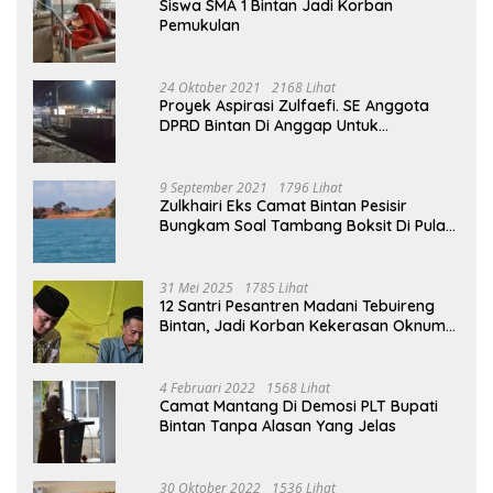
Siswa SMA 1 Bintan Jadi Korban
Pemukulan
24 Oktober 2021
2168 Lihat
Proyek Aspirasi Zulfaefi. SE Anggota
DPRD Bintan Di Anggap Untuk
Kepentingan Pribadi
9 September 2021
1796 Lihat
Zulkhairi Eks Camat Bintan Pesisir
Bungkam Soal Tambang Boksit Di Pulau
Malin, Kejati Kepri : Kita Akan Lakukan
Pengecekan
31 Mei 2025
1785 Lihat
12 Santri Pesantren Madani Tebuireng
Bintan, Jadi Korban Kekerasan Oknum
Ustad
4 Februari 2022
1568 Lihat
Camat Mantang Di Demosi PLT Bupati
Bintan Tanpa Alasan Yang Jelas
30 Oktober 2022
1536 Lihat