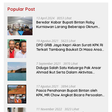
Popular Post
13 April 2024
8053 Lihat
Beredar Kabar Bupati Bintan Roby
Kurniawan Larang Beberapa Oknum
ASN Datang Ke Acara Open House Apri
Sujadi
19 Agustus 2021
5623 Lihat
DPD GRIB Jaya Kepri Akan Surati KPK RI
Terkait Tambang Bauksit Di Masa Ansar
Ahmad Menjabat Bupati Bintan
7 September 2021
3970 Lihat
Diduga Salah Satu Keluarga Pak Ansar
Ahmad Ikut Serta Dalam Aktivitas
Penambangan Boksit Ilegal Di Bintan
17 Agustus 2021
3894 Lihat
Pasca Penahanan Bupati Bintan oleh
KPK, MR Chow Angkat Bicara Persoalan
Bauksit Beberapa Tahun Yang Silam
11 November 2022
3023 Lihat