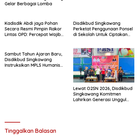
Gelar Berbagai Lomba
Kadisdik Abdi jaya Pohan
Disdikbud Singkawang
Secara Resmi Pimpin Rakor
Perketat Penggunaan Ponsel
Lintas OPD: Percepat Wajib
di Sekolah Untuk Ciptakan
Belajar 1 Tahun Prasekolah.
Lingkungan Belajar Yang
Kondusif
Sambut Tahun Ajaran Baru,
Disdikbud Singkawang
Instruksikan MPLS Humanis
dan Bebas Perundungan
Lewat O2SN 2026, Disdikbud
Singkawang Komitmen
Lahirkan Generasi Unggul
dan Berkarakter Tangguh
Tinggalkan Balasan