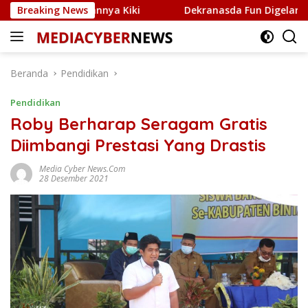
Langsung
lui Jaringannya Kiki
Breaking News
Dekranasda Fun Digelar di Tepi 
ke
konten
Beranda
Pendidikan
Pendidikan
Roby Berharap Seragam Gratis
Diimbangi Prestasi Yang Drastis
Media Cyber News.Com
28 Desember 2021